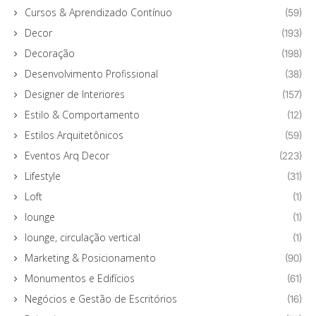
Cursos & Aprendizado Contínuo
(59)
Decor
(193)
Decoração
(198)
Desenvolvimento Profissional
(38)
Designer de Interiores
(157)
Estilo & Comportamento
(12)
Estilos Arquitetônicos
(59)
Eventos Arq Decor
(223)
Lifestyle
(31)
Loft
(1)
lounge
(1)
lounge, circulação vertical
(1)
Marketing & Posicionamento
(90)
Monumentos e Edifícios
(61)
Negócios e Gestão de Escritórios
(16)