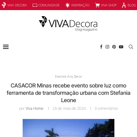
INSPIRAÇÃO
VIVA SHOP
VIVA DECORA
COMUNIDADE
BLOG
Eventos Arq Decor
CASACOR Minas recebe evento sobre luz como
ferramenta de transformação urbana com Stefania
Leone
por
Viva Home
26 de maio de 2026
0 comentários