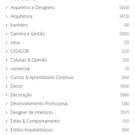
Arquitetos e Designers
(424)
Arquitetura
(473)
banheiro
(4)
Carreira e Gestão
(280)
casa
(2)
CASACOR
(23)
Colunas & Opinião
(13)
comercial
(1)
Cursos & Aprendizado Contínuo
(59)
Decor
(193)
Decoração
(198)
Desenvolvimento Profissional
(38)
Designer de Interiores
(157)
Estilo & Comportamento
(12)
Estilos Arquitetônicos
(59)