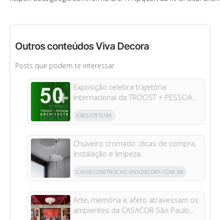
Outros conteúdos Viva Decora
Posts que podem te interessar
Exposição celebra trajetória
internacional da TROOST + PESSOA
Architects em Manaus
ARQUITETURA
Chuveiro cromado: dicas de compra,
instalação e limpeza
CASAECONSTRUCAO.VIVADECORA.COM.BR
Arte, memória e afeto atravessam os
ambientes da CASACOR São Paulo