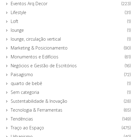
Eventos Arq Decor
(223)
Lifestyle
(31)
Loft
(1)
lounge
(1)
lounge, circulação vertical
(1)
Marketing & Posicionamento
(90)
Monumentos e Edifícios
(61)
Negócios e Gestão de Escritórios
(16)
Paisagismo
(72)
quarto de bebê
(1)
Sem categoria
(1)
Sustentabilidade & Inovação
(28)
Tecnologia & Ferramentas
(65)
Tendências
(149)
Traço ao Espaço
(475)
Urbanismo
(40)