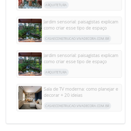
2026
ARQUITETURA
Jardim sensorial: paisagistas explicam
como criar esse tipo de espaço
CASAECONSTRUCAO.VIVADECORA.COM.BR
Jardim sensorial: paisagistas explicam
como criar esse tipo de espaço
ARQUITETURA
Sala de TV moderna: como planejar e
decorar + 20 ideias
CASAECONSTRUCAO.VIVADECORA.COM.BR