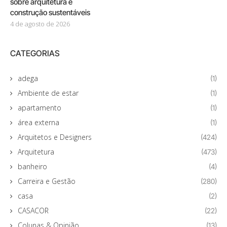
sobre arquitetura e
construção sustentáveis
4 de agosto de 2026
CATEGORIAS
adega
(1)
Ambiente de estar
(1)
apartamento
(1)
área externa
(1)
Arquitetos e Designers
(424)
Arquitetura
(473)
banheiro
(4)
Carreira e Gestão
(280)
casa
(2)
CASACOR
(22)
Colunas & Opinião
(13)