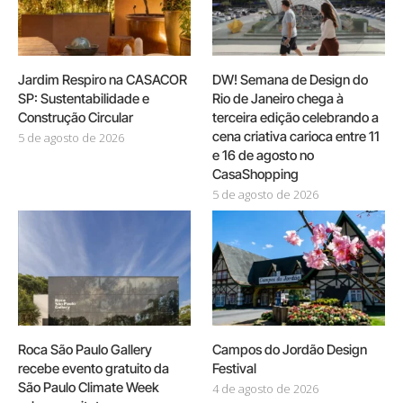
Jardim Respiro na CASACOR
DW! Semana de Design do
SP: Sustentabilidade e
Rio de Janeiro chega à
Construção Circular
terceira edição celebrando a
cena criativa carioca entre 11
5 de agosto de 2026
e 16 de agosto no
CasaShopping
5 de agosto de 2026
Roca São Paulo Gallery
Campos do Jordão Design
recebe evento gratuito da
Festival
São Paulo Climate Week
4 de agosto de 2026