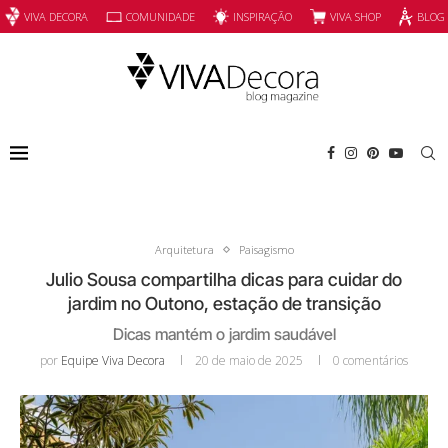
INSPIRAÇÃO
VIVA SHOP
VIVA DECORA
COMUNIDADE
BLOG
Arquitetura
Paisagismo
Julio Sousa compartilha dicas para cuidar do
jardim no Outono, estação de transição
Dicas mantém o jardim saudável
por
Equipe Viva Decora
20 de maio de 2025
0 comentários