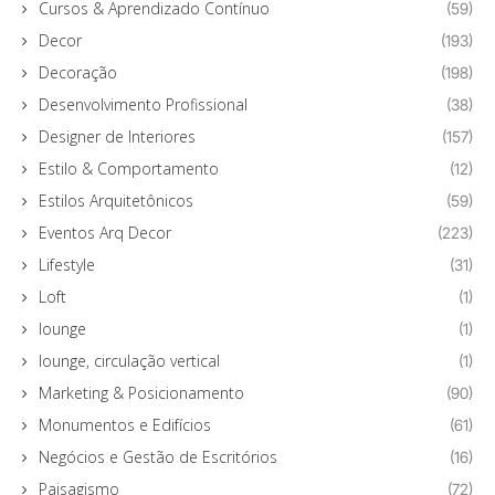
Cursos & Aprendizado Contínuo
(59)
Decor
(193)
Decoração
(198)
Desenvolvimento Profissional
(38)
Designer de Interiores
(157)
Estilo & Comportamento
(12)
Estilos Arquitetônicos
(59)
Eventos Arq Decor
(223)
Lifestyle
(31)
Loft
(1)
lounge
(1)
lounge, circulação vertical
(1)
Marketing & Posicionamento
(90)
Monumentos e Edifícios
(61)
Negócios e Gestão de Escritórios
(16)
Paisagismo
(72)