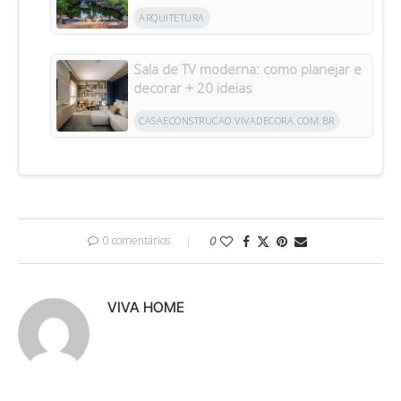
ARQUITETURA
Sala de TV moderna: como planejar e
decorar + 20 ideias
CASAECONSTRUCAO.VIVADECORA.COM.BR
0 comentários
0
VIVA HOME