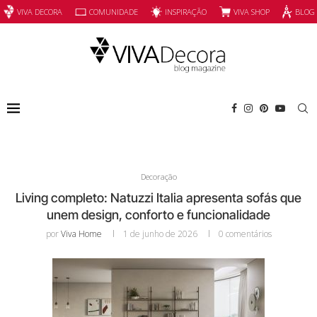
INSPIRAÇÃO
VIVA SHOP
VIVA DECORA
COMUNIDADE
BLOG
Decoração
Living completo: Natuzzi Italia apresenta sofás que
unem design, conforto e funcionalidade
por
Viva Home
1 de junho de 2026
0 comentários