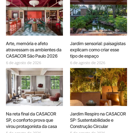
Arte, memória e afeto
Jardim sensorial: paisagistas
atravessam os ambientes da
explicam como criar esse
CASACOR São Paulo 2026
tipo de espaço
6 de agosto de 2026
6 de agosto de 2026
Na reta final da CASACOR
Jardim Respiro na CASACOR
SP, o conforto prova que
SP: Sustentabilidade e
virou protagonista da casa
Construção Circular
5 de agosto de 2026
5 de agosto de 2026