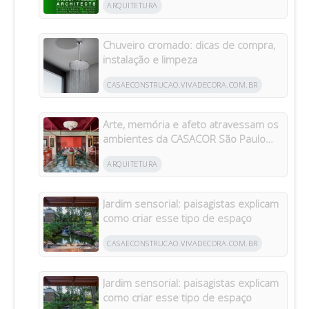
ARQUITETURA
Chuveiro cromado: dicas de compra,
instalação e limpeza
CASAECONSTRUCAO.VIVADECORA.COM.BR
Arte, memória e afeto atravessam os
ambientes da CASACOR São Paulo
2026
ARQUITETURA
Jardim sensorial: paisagistas explicam
como criar esse tipo de espaço
CASAECONSTRUCAO.VIVADECORA.COM.BR
Jardim sensorial: paisagistas explicam
como criar esse tipo de espaço