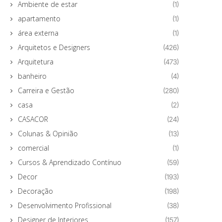
Ambiente de estar
(1)
apartamento
(1)
área externa
(1)
Arquitetos e Designers
(426)
Arquitetura
(473)
banheiro
(4)
Carreira e Gestão
(280)
casa
(2)
CASACOR
(24)
Colunas & Opinião
(13)
comercial
(1)
Cursos & Aprendizado Contínuo
(59)
Decor
(193)
Decoração
(198)
Desenvolvimento Profissional
(38)
Designer de Interiores
(157)