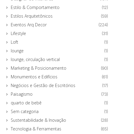
Estilo & Comportamento
(12)
Estilos Arquitetônicos
(59)
Eventos Arq Decor
(224)
Lifestyle
(31)
Loft
(1)
lounge
(1)
lounge, circulação vertical
(1)
Marketing & Posicionamento
(90)
Monumentos e Edifícios
(61)
Negócios e Gestão de Escritórios
(17)
Paisagismo
(73)
quarto de bebê
(1)
Sem categoria
(1)
Sustentabilidade & Inovação
(28)
Tecnologia & Ferramentas
(65)