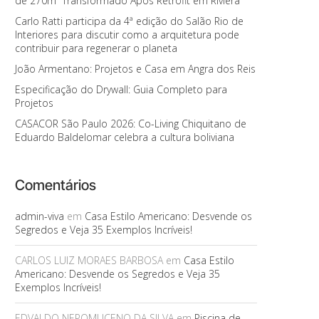
de 270m² Transformado Após Retrofit em Riviera
Carlo Ratti participa da 4ª edição do Salão Rio de
Interiores para discutir como a arquitetura pode
contribuir para regenerar o planeta
João Armentano: Projetos e Casa em Angra dos Reis
Especificação do Drywall: Guia Completo para
Projetos
CASACOR São Paulo 2026: Co-Living Chiquitano de
Eduardo Baldelomar celebra a cultura boliviana
Comentários
admin-viva
em
Casa Estilo Americano: Desvende os
Segredos e Veja 35 Exemplos Incríveis!
CARLOS LUIZ MORAES BARBOSA
em
Casa Estilo
Americano: Desvende os Segredos e Veja 35
Exemplos Incríveis!
EDVALDO NEPOMUCENO DA SILVA
em
Piscina de