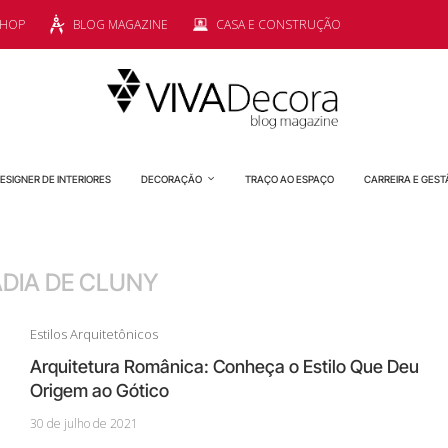
SHOP
BLOG MAGAZINE
CASA E CONSTRUÇÃO
ESIGNER DE INTERIORES
DECORAÇÃO
TRAÇO AO ESPAÇO
CARREIRA E GEST
DIA DE CLUNY
Estilos Arquitetônicos
Arquitetura Românica: Conheça o Estilo Que Deu
Origem ao Gótico
30 de julho de 2021