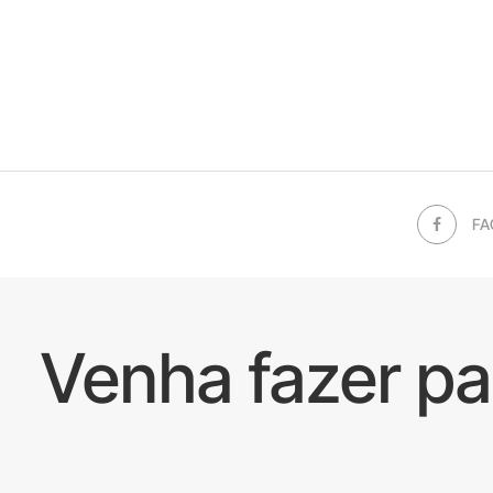
FA
Venha fazer p