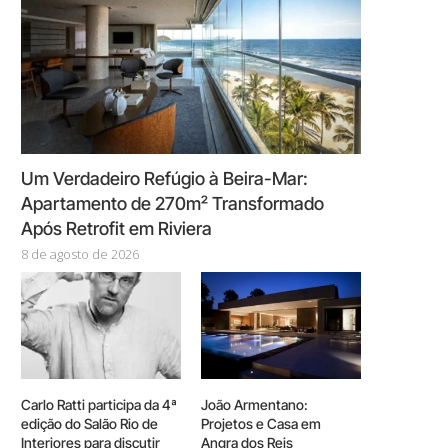
Um Verdadeiro Refúgio à Beira-Mar:
Apartamento de 270m² Transformado
Após Retrofit em Riviera
8 de agosto de 2026
Carlo Ratti participa da 4ª
João Armentano:
edição do Salão Rio de
Projetos e Casa em
Interiores para discutir
Angra dos Reis