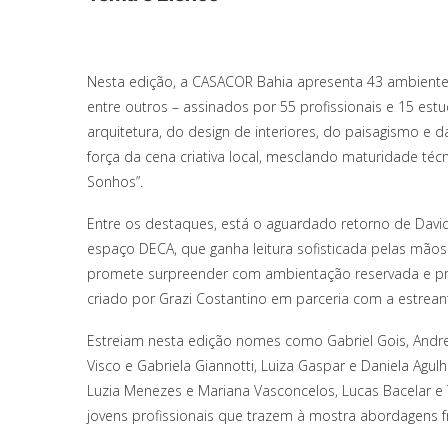
Nesta edição, a CASACOR Bahia apresenta 43 ambientes – 
entre outros – assinados por 55 profissionais e 15 es
arquitetura, do design de interiores, do paisagismo e d
força da cena criativa local, mesclando maturidade t
Sonhos”.
Entre os destaques, está o aguardado retorno de Davi
espaço DECA, que ganha leitura sofisticada pelas mãos
promete surpreender com ambientação reservada e prop
criado por Grazi Costantino em parceria com a estreant
Estreiam nesta edição nomes como Gabriel Gois, Andress
Visco e Gabriela Giannotti, Luiza Gaspar e Daniela Agulh
Luzia Menezes e Mariana Vasconcelos, Lucas Bacelar e
jovens profissionais que trazem à mostra abordagens 