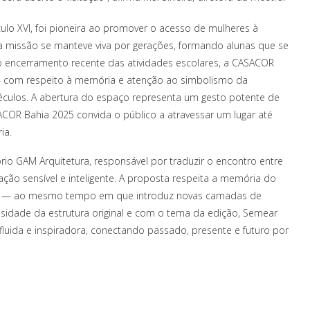
culo XVI, foi pioneira ao promover o acesso de mulheres à
a missão se manteve viva por gerações, formando alunas que se
 o encerramento recente das atividades escolares, a CASACOR
— com respeito à memória e atenção ao simbolismo da
séculos. A abertura do espaço representa um gesto potente de
ACOR Bahia 2025 convida o público a atravessar um lugar até
ia.
rio GAM Arquitetura, responsável por traduzir o encontro entre
ão sensível e inteligente. A proposta respeita a memória do
os — ao mesmo tempo em que introduz novas camadas de
sidade da estrutura original e com o tema da edição, Semear
fluida e inspiradora, conectando passado, presente e futuro por