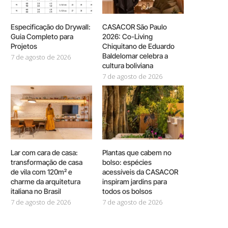
Especificação do Drywall:
CASACOR São Paulo
Guia Completo para
2026: Co-Living
Projetos
Chiquitano de Eduardo
Baldelomar celebra a
7 de agosto de 2026
cultura boliviana
7 de agosto de 2026
Lar com cara de casa:
Plantas que cabem no
transformação de casa
bolso: espécies
de vila com 120m² e
acessíveis da CASACOR
charme da arquitetura
inspiram jardins para
italiana no Brasil
todos os bolsos
7 de agosto de 2026
7 de agosto de 2026