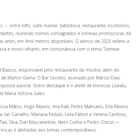
entre lofts, suíte master, biblioteca, restaurante, escritórios,
tudantes, reunindo nomes consagrados e estreias promissoras da
as artes, em 4mil metros disponíveis. O elenco de 2025 reflete a
écnica e novos olhares, em consonância com o tema “Semear
d Bastos, responsável pelo restaurante da mostra, além do
 de Marlon Gama. O Bar Secreto, assinado por Márcio Davi,
osta autoral. Outro destaque é o ateliê de bonecas Liukalu,
e Maria Victoria Sales.
a Mâtos, Hugo Ribeiro, Ana Kalil, Pedro Mahcario, Erla Ribeiro
a, Ian Carvalho, Mariana Fedulo, Leila Fattori e Verena Cardoso,
 Taís Silva, Dan Mascarenhas, Neto Cunha e Pedro Chezzi —
frescas e alinhadas aos temas contemporâneos.