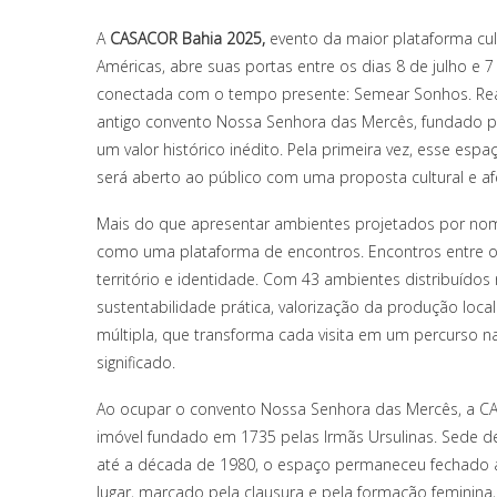
A
CASACOR Bahia 2025,
evento da maior plataforma cult
Américas, abre suas portas entre os dias 8 de julho
conectada com o tempo presente: Semear Sonhos. Rea
antigo convento Nossa Senhora das Mercês, fundado pe
um valor histórico inédito. Pela primeira vez, esse espa
será aberto ao público com uma proposta cultural e afe
Mais do que apresentar ambientes projetados por nom
como uma plataforma de encontros. Encontros entre o 
território e identidade. Com 43 ambientes distribuídos 
sustentabilidade prática, valorização da produção loca
múltipla, que transforma cada visita em um percurso n
significado.
Ao ocupar o convento Nossa Senhora das Mercês, a C
imóvel fundado em 1735 pelas Irmãs Ursulinas. Sede 
até a década de 1980, o espaço permaneceu fechado ao
lugar, marcado pela clausura e pela formação feminina, s