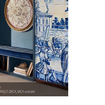
o
SPAÇO DECA_MCA estúdio