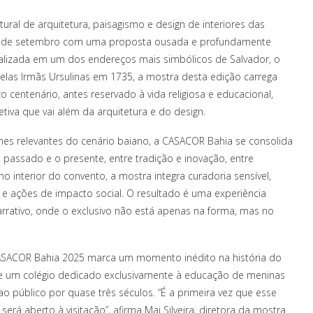
ural de arquitetura, paisagismo e design de interiores das
 e 7 de setembro com uma proposta ousada e profundamente
lizada em um dos endereços mais simbólicos de Salvador, o
las Irmãs Ursulinas em 1735, a mostra desta edição carrega
ço centenário, antes reservado à vida religiosa e educacional,
tiva que vai além da arquitetura e do design.
es relevantes do cenário baiano, a CASACOR Bahia se consolida
passado e o presente, entre tradição e inovação, entre
no interior do convento, a mostra integra curadoria sensível,
l e ações de impacto social. O resultado é uma experiência
arrativo, onde o exclusivo não está apenas na forma, mas no
ASACOR Bahia 2025 marca um momento inédito na história do
de um colégio dedicado exclusivamente à educação de meninas
 público por quase três séculos. “É a primeira vez que esse
erá aberto à visitação”, afirma Mai Silveira, diretora da mostra.