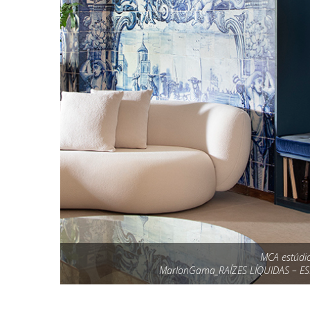
MCA estúdi
MarlonGama_RAÍZES LÍQUIDAS – E