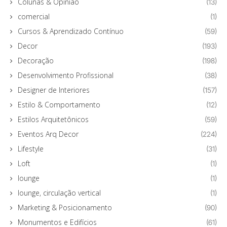
Colunas & Opinião
(13)
comercial
(1)
Cursos & Aprendizado Contínuo
(59)
Decor
(193)
Decoração
(198)
Desenvolvimento Profissional
(38)
Designer de Interiores
(157)
Estilo & Comportamento
(12)
Estilos Arquitetônicos
(59)
Eventos Arq Decor
(224)
Lifestyle
(31)
Loft
(1)
lounge
(1)
lounge, circulação vertical
(1)
Marketing & Posicionamento
(90)
Monumentos e Edifícios
(61)