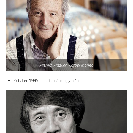
Prêmio Pritzker: Rafael Moneo
Pritzker 1995
–
Tadao Ando
, Japão