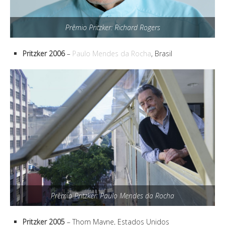
Prêmio Pritzker: Richard Rogers
Pritzker 2006
–
Paulo Mendes da Rocha
, Brasil
Prêmio Pritzker: Paulo Mendes da Rocha
Pritzker 2005
– Thom Mayne, Estados Unidos