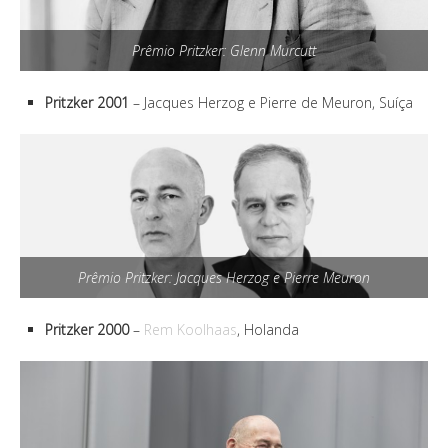
Prêmio Pritzker: Glenn Murcutt
Pritzker 2001
– Jacques Herzog e Pierre de Meuron, Suíça
Prêmio Pritzker: Jacques Herzog e Pierre Meuron
Pritzker 2000
–
Rem Koolhaas
, Holanda