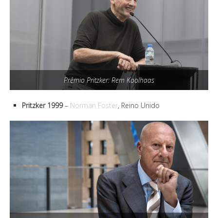
Prêmio Pritzker: Rem Koolhaas
Pritzker 1999
–
Norman Foster
, Reino Unido