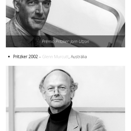
Prêmio Pritzker: Jorn Utzon
Pritzker 2002
–
Glenn Murcutt
, Austrália