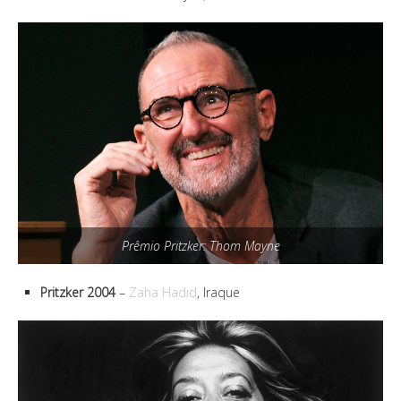
Prêmio Pritzker: Thom Mayne
Pritzker 2004
–
Zaha Hadid
, Iraque