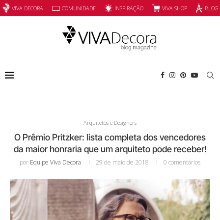
INSPIRAÇÃO
VIVA SHOP
VIVA DECORA
COMUNIDADE
BLOG
Arquitetos e Designers
O Prêmio Pritzker: lista completa dos vencedores
da maior honraria que um arquiteto pode receber!
por
Equipe Viva Decora
29 de maio de 2018
0 comentários