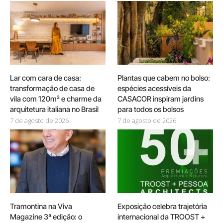
Lar com cara de casa:
Plantas que cabem no bolso:
transformação de casa de
espécies acessíveis da
vila com 120m² e charme da
CASACOR inspiram jardins
arquitetura italiana no Brasil
para todos os bolsos
7 de agosto de 2026
7 de agosto de 2026
Tramontina na Viva
Exposição celebra trajetória
Magazine 3ª edição: o
internacional da TROOST +