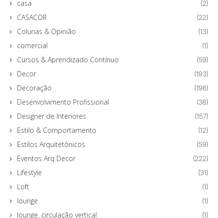
casa
(2)
CASACOR
(22)
Colunas & Opinião
(13)
comercial
(1)
Cursos & Aprendizado Contínuo
(59)
Decor
(193)
Decoração
(198)
Desenvolvimento Profissional
(38)
Designer de Interiores
(157)
Estilo & Comportamento
(12)
Estilos Arquitetônicos
(59)
Eventos Arq Decor
(222)
Lifestyle
(31)
Loft
(1)
lounge
(1)
lounge, circulação vertical
(1)