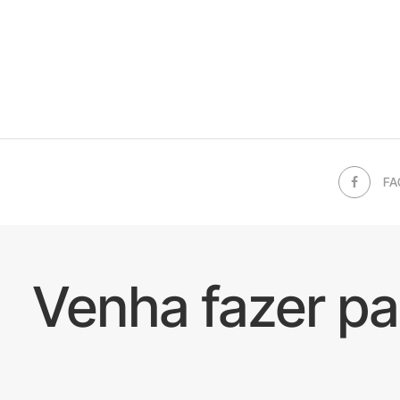
FA
Venha fazer p