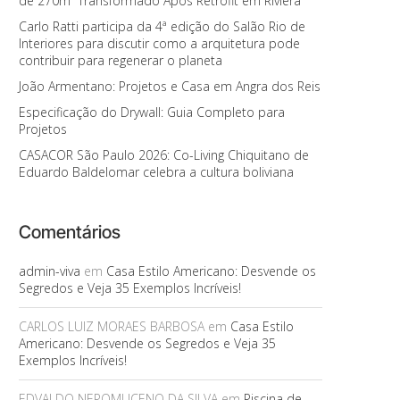
de 270m² Transformado Após Retrofit em Riviera
Carlo Ratti participa da 4ª edição do Salão Rio de
Interiores para discutir como a arquitetura pode
contribuir para regenerar o planeta
João Armentano: Projetos e Casa em Angra dos Reis
Especificação do Drywall: Guia Completo para
Projetos
CASACOR São Paulo 2026: Co-Living Chiquitano de
Eduardo Baldelomar celebra a cultura boliviana
Comentários
admin-viva
em
Casa Estilo Americano: Desvende os
Segredos e Veja 35 Exemplos Incríveis!
CARLOS LUIZ MORAES BARBOSA
em
Casa Estilo
Americano: Desvende os Segredos e Veja 35
Exemplos Incríveis!
EDVALDO NEPOMUCENO DA SILVA
em
Piscina de