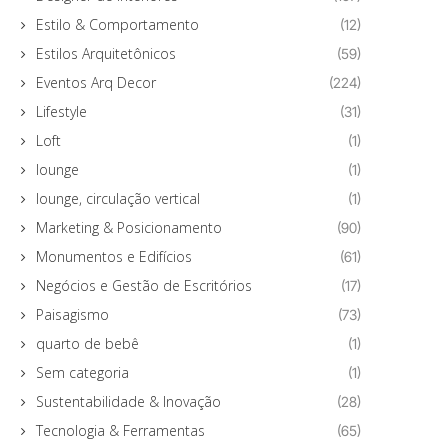
Estilo & Comportamento
(12)
Estilos Arquitetônicos
(59)
Eventos Arq Decor
(224)
Lifestyle
(31)
Loft
(1)
lounge
(1)
lounge, circulação vertical
(1)
Marketing & Posicionamento
(90)
Monumentos e Edifícios
(61)
Negócios e Gestão de Escritórios
(17)
Paisagismo
(73)
quarto de bebê
(1)
Sem categoria
(1)
Sustentabilidade & Inovação
(28)
Tecnologia & Ferramentas
(65)