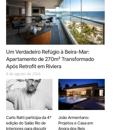
Um Verdadeiro Refúgio à Beira-Mar:
Apartamento de 270m² Transformado
Após Retrofit em Riviera
8 de agosto de 2026
Carlo Ratti participa da 4ª
João Armentano:
edição do Salão Rio de
Projetos e Casa em
Interiores para discutir
Angra dos Reis