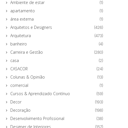
Ambiente de estar
(1)
apartamento
(1)
área externa
(1)
Arquitetos e Designers
(426)
Arquitetura
(473)
banheiro
(4)
Carreira e Gestão
(280)
casa
(2)
CASACOR
(24)
Colunas & Opinião
(13)
comercial
(1)
Cursos & Aprendizado Contínuo
(59)
Decor
(193)
Decoração
(198)
Desenvolvimento Profissional
(38)
Designer de Interiores
(157)