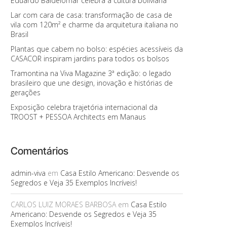
Eduardo Baldelomar celebra a cultura boliviana
Lar com cara de casa: transformação de casa de
vila com 120m² e charme da arquitetura italiana no
Brasil
Plantas que cabem no bolso: espécies acessíveis da
CASACOR inspiram jardins para todos os bolsos
Tramontina na Viva Magazine 3ª edição: o legado
brasileiro que une design, inovação e histórias de
gerações
Exposição celebra trajetória internacional da
TROOST + PESSOA Architects em Manaus
Comentários
admin-viva
em
Casa Estilo Americano: Desvende os
Segredos e Veja 35 Exemplos Incríveis!
CARLOS LUIZ MORAES BARBOSA
em
Casa Estilo
Americano: Desvende os Segredos e Veja 35
Exemplos Incríveis!