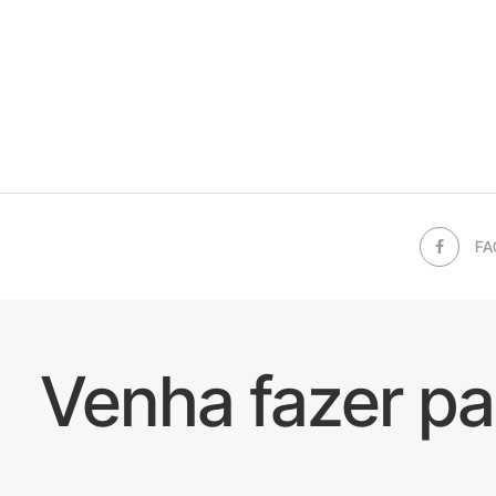
FA
Venha fazer p