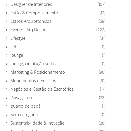
Designer de Interiores
(157)
Estilo & Comportamento
(12)
Estilos Arquitetônicos
(59)
Eventos Arq Decor
(223)
Lifestyle
(31)
Loft
(1)
lounge
(1)
lounge, circulação vertical
(1)
Marketing & Posicionamento
(90)
Monumentos e Edifícios
(61)
Negócios e Gestão de Escritórios
(17)
Paisagismo
(73)
quarto de bebê
(1)
Sem categoria
(1)
Sustentabilidade & Inovação
(28)