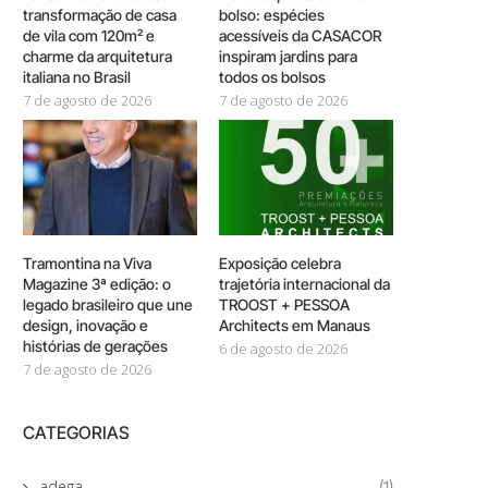
transformação de casa
bolso: espécies
de vila com 120m² e
acessíveis da CASACOR
charme da arquitetura
inspiram jardins para
italiana no Brasil
todos os bolsos
7 de agosto de 2026
7 de agosto de 2026
Tramontina na Viva
Exposição celebra
Magazine 3ª edição: o
trajetória internacional da
legado brasileiro que une
TROOST + PESSOA
design, inovação e
Architects em Manaus
histórias de gerações
6 de agosto de 2026
7 de agosto de 2026
CATEGORIAS
adega
(1)