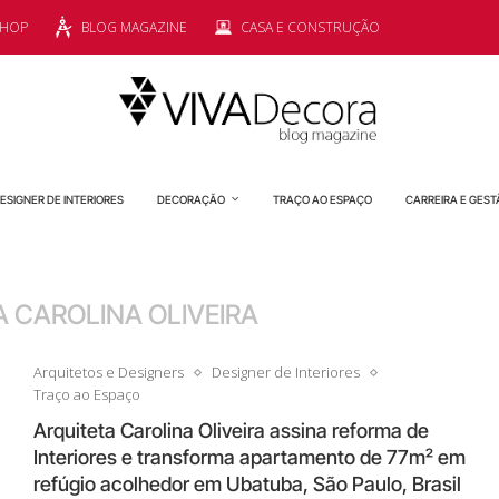
SHOP
BLOG MAGAZINE
CASA E CONSTRUÇÃO
ESIGNER DE INTERIORES
DECORAÇÃO
TRAÇO AO ESPAÇO
CARREIRA E GEST
 CAROLINA OLIVEIRA
Arquitetos e Designers
Designer de Interiores
Traço ao Espaço
Arquiteta Carolina Oliveira assina reforma de
Interiores e transforma apartamento de 77m² em
refúgio acolhedor em Ubatuba, São Paulo, Brasil