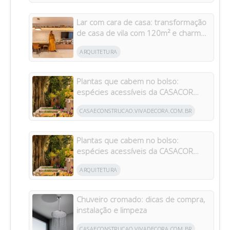
Lar com cara de casa: transformação
de casa de vila com 120m² e charme
da arquitetura italiana no Brasil
ARQUITETURA
Plantas que cabem no bolso:
espécies acessíveis da CASACOR
inspiram jardins para todos os bolsos
CASAECONSTRUCAO.VIVADECORA.COM.BR
Plantas que cabem no bolso:
espécies acessíveis da CASACOR
inspiram jardins para todos os bolsos
ARQUITETURA
Chuveiro cromado: dicas de compra,
instalação e limpeza
CASAECONSTRUCAO.VIVADECORA.COM.BR