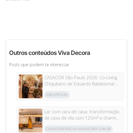
Outros conteúdos Viva Decora
Posts que podem te interessar
CASACOR São Paulo 2026: Co-Living
Chiquitano de Eduardo Baldelomar
celebra a cultura boliviana
ARQUITETURA
Lar com cara de casa: transformação
de casa de vila com 120m² e charme
da arquitetura italiana no Brasil
CASAECONSTRUCAO.VIVADECORA.COM.BR