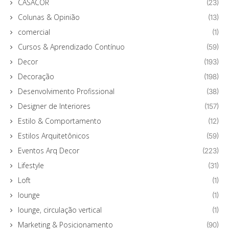
CASACOR
(23)
Colunas & Opinião
(13)
comercial
(1)
Cursos & Aprendizado Contínuo
(59)
Decor
(193)
Decoração
(198)
Desenvolvimento Profissional
(38)
Designer de Interiores
(157)
Estilo & Comportamento
(12)
Estilos Arquitetônicos
(59)
Eventos Arq Decor
(223)
Lifestyle
(31)
Loft
(1)
lounge
(1)
lounge, circulação vertical
(1)
Marketing & Posicionamento
(90)