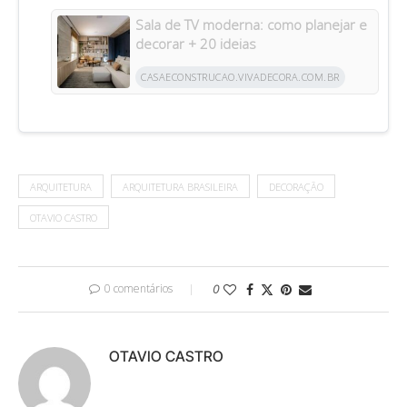
Sala de TV moderna: como planejar e
decorar + 20 ideias
CASAECONSTRUCAO.VIVADECORA.COM.BR
ARQUITETURA
ARQUITETURA BRASILEIRA
DECORAÇÃO
OTAVIO CASTRO
0 comentários
0
OTAVIO CASTRO