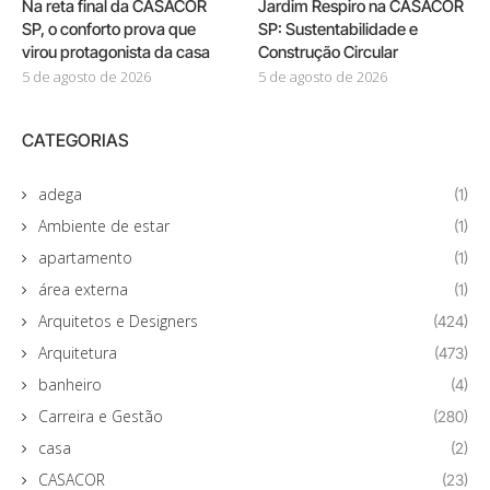
Na reta final da CASACOR
Jardim Respiro na CASACOR
SP, o conforto prova que
SP: Sustentabilidade e
virou protagonista da casa
Construção Circular
5 de agosto de 2026
5 de agosto de 2026
CATEGORIAS
adega
(1)
Ambiente de estar
(1)
apartamento
(1)
área externa
(1)
Arquitetos e Designers
(424)
Arquitetura
(473)
banheiro
(4)
Carreira e Gestão
(280)
casa
(2)
CASACOR
(23)