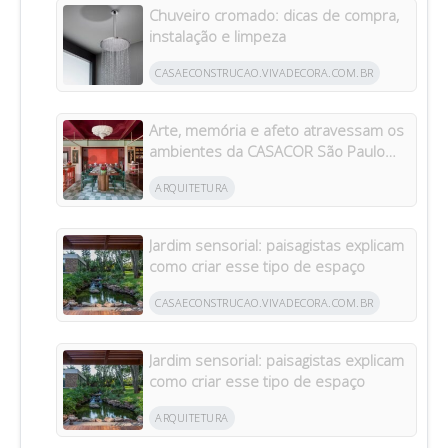
Chuveiro cromado: dicas de compra,
instalação e limpeza
CASAECONSTRUCAO.VIVADECORA.COM.BR
Arte, memória e afeto atravessam os
ambientes da CASACOR São Paulo
2026
ARQUITETURA
Jardim sensorial: paisagistas explicam
como criar esse tipo de espaço
CASAECONSTRUCAO.VIVADECORA.COM.BR
Jardim sensorial: paisagistas explicam
como criar esse tipo de espaço
ARQUITETURA