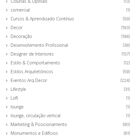
Colunas & Opinião
(13)
comercial
(1)
Cursos & Aprendizado Contínuo
(59)
Decor
(193)
Decoração
(198)
Desenvolvimento Profissional
(38)
Designer de Interiores
(157)
Estilo & Comportamento
(12)
Estilos Arquitetônicos
(59)
Eventos Arq Decor
(224)
Lifestyle
(31)
Loft
(1)
lounge
(1)
lounge, circulação vertical
(1)
Marketing & Posicionamento
(90)
Monumentos e Edifícios
(61)