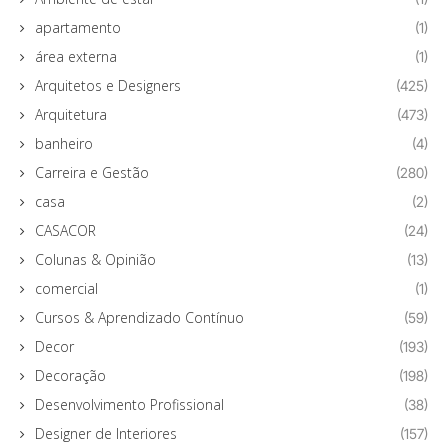
apartamento
(1)
área externa
(1)
Arquitetos e Designers
(425)
Arquitetura
(473)
banheiro
(4)
Carreira e Gestão
(280)
casa
(2)
CASACOR
(24)
Colunas & Opinião
(13)
comercial
(1)
Cursos & Aprendizado Contínuo
(59)
Decor
(193)
Decoração
(198)
Desenvolvimento Profissional
(38)
Designer de Interiores
(157)