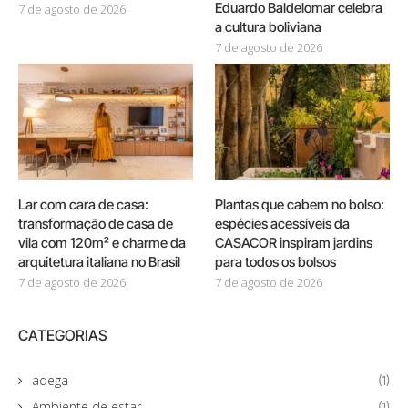
Eduardo Baldelomar celebra
7 de agosto de 2026
a cultura boliviana
7 de agosto de 2026
Lar com cara de casa:
Plantas que cabem no bolso:
transformação de casa de
espécies acessíveis da
vila com 120m² e charme da
CASACOR inspiram jardins
arquitetura italiana no Brasil
para todos os bolsos
7 de agosto de 2026
7 de agosto de 2026
CATEGORIAS
adega
(1)
Ambiente de estar
(1)