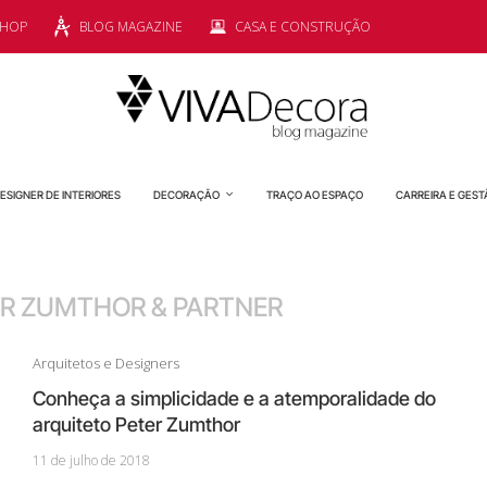
SHOP
BLOG MAGAZINE
CASA E CONSTRUÇÃO
ESIGNER DE INTERIORES
DECORAÇÃO
TRAÇO AO ESPAÇO
CARREIRA E GEST
ER ZUMTHOR & PARTNER
Arquitetos e Designers
Conheça a simplicidade e a atemporalidade do
arquiteto Peter Zumthor
11 de julho de 2018