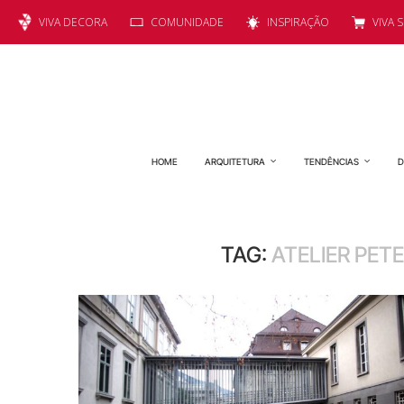
VIVA DECORA
COMUNIDADE
INSPIRAÇÃO
VIVA 
HOME
ARQUITETURA
TENDÊNCIAS
D
TAG:
ATELIER PET