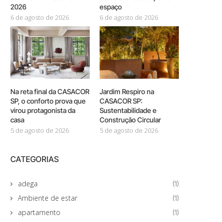
2026
espaço
6 de agosto de 2026
6 de agosto de 2026
Na reta final da CASACOR
Jardim Respiro na
SP, o conforto prova que
CASACOR SP:
virou protagonista da
Sustentabilidade e
casa
Construção Circular
5 de agosto de 2026
5 de agosto de 2026
CATEGORIAS
adega
(1)
Ambiente de estar
(1)
apartamento
(1)