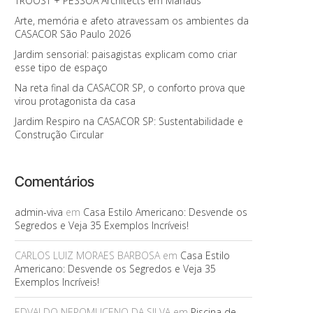
TROOST + PESSOA Architects em Manaus
Arte, memória e afeto atravessam os ambientes da
CASACOR São Paulo 2026
Jardim sensorial: paisagistas explicam como criar
esse tipo de espaço
Na reta final da CASACOR SP, o conforto prova que
virou protagonista da casa
Jardim Respiro na CASACOR SP: Sustentabilidade e
Construção Circular
Comentários
admin-viva
em
Casa Estilo Americano: Desvende os
Segredos e Veja 35 Exemplos Incríveis!
CARLOS LUIZ MORAES BARBOSA
em
Casa Estilo
Americano: Desvende os Segredos e Veja 35
Exemplos Incríveis!
EDVALDO NEPOMUCENO DA SILVA
em
Piscina de