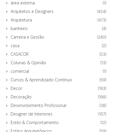
área externa
(1)
Arquitetos e Designers
(424)
Arquitetura
(473)
banheiro
(4)
Carreira e Gestão
(280)
casa
(2)
CASACOR
(23)
Colunas & Opinião
(13)
comercial
(1)
Cursos & Aprendizado Contínuo
(59)
Decor
(193)
Decoração
(198)
Desenvolvimento Profissional
(38)
Designer de Interiores
(157)
Estilo & Comportamento
(12)
Estilos Arquitetônicos
(59)