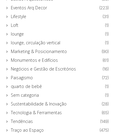
Eventos Arq Decor
(223)
Lifestyle
(31)
Loft
(1)
lounge
(1)
lounge, circulação vertical
(1)
Marketing & Posicionamento
(90)
Monumentos e Edifícios
(61)
Negócios e Gestão de Escritórios
(16)
Paisagismo
(72)
quarto de bebê
(1)
Sem categoria
(1)
Sustentabilidade & Inovação
(28)
Tecnologia & Ferramentas
(65)
Tendências
(149)
Traço ao Espaço
(475)