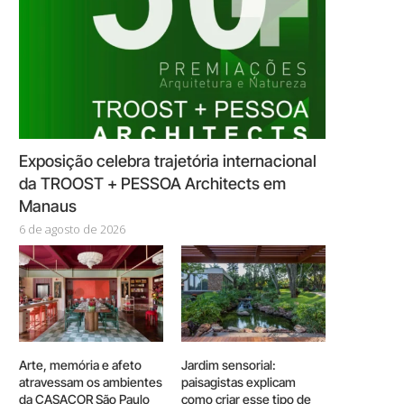
Exposição celebra trajetória internacional
da TROOST + PESSOA Architects em
Manaus
6 de agosto de 2026
Arte, memória e afeto
Jardim sensorial:
atravessam os ambientes
paisagistas explicam
da CASACOR São Paulo
como criar esse tipo de