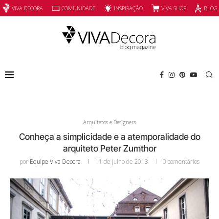
INSPIRAÇÃO
VIVA SHOP
VIVA DECORA
COMUNIDADE
BLOG
Arquitetos e Designers
Conheça a simplicidade e a atemporalidade do
arquiteto Peter Zumthor
por
Equipe Viva Decora
11 de julho de 2018
0 comentários