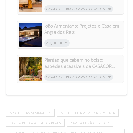
da arquitetura italiana no Brasil
CASAECONSTRUCAO.VIVADECORA.COM.BR
João Armentano: Projetos e Casa em
Angra dos Reis
ARQUITETURA
Plantas que cabem no bolso:
espécies acessíveis da CASACOR
inspiram jardins para todos os bolsos
CASAECONSTRUCAO.VIVADECORA.COM.BR
ARQUITETURA MINIMALISTA
ATELIER PETER ZUMTHOR & PARTNER
CAPELA DE CAMPO BRUDER KLAUS
CAPELA DE SÃO BENEDITO