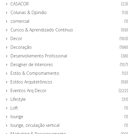
CASACOR
(23)
Colunas & Opinião
(13)
comercial
(1)
Cursos & Aprendizado Contínuo
(59)
Decor
(193)
Decoração
(198)
Desenvolvimento Profissional
(38)
Designer de Interiores
(157)
Estilo & Comportamento
(12)
Estilos Arquitetônicos
(59)
Eventos Arq Decor
(222)
Lifestyle
(31)
Loft
(1)
lounge
(1)
lounge, circulação vertical
(1)
Marketing & Posicionamento
(90)