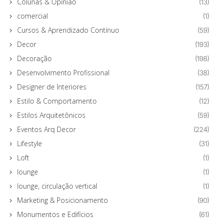
Colunas & Opinião
(13)
comercial
(1)
Cursos & Aprendizado Contínuo
(59)
Decor
(193)
Decoração
(198)
Desenvolvimento Profissional
(38)
Designer de Interiores
(157)
Estilo & Comportamento
(12)
Estilos Arquitetônicos
(59)
Eventos Arq Decor
(224)
Lifestyle
(31)
Loft
(1)
lounge
(1)
lounge, circulação vertical
(1)
Marketing & Posicionamento
(90)
Monumentos e Edifícios
(61)