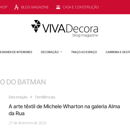
SHOP
BLOG MAGAZINE
CASA E CONSTRUÇÃO
ESIGNER DE INTERIORES
DECORAÇÃO
TRAÇO AO ESPAÇO
CARREIRA E GEST
O DO BATMAN
Decoração
Tendências
A arte têxtil de Michele Wharton na galeria Alma
da Rua
27 de fevereiro de 2025