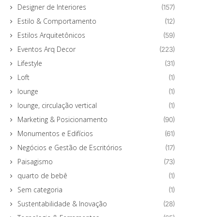
Designer de Interiores
(157)
Estilo & Comportamento
(12)
Estilos Arquitetônicos
(59)
Eventos Arq Decor
(223)
Lifestyle
(31)
Loft
(1)
lounge
(1)
lounge, circulação vertical
(1)
Marketing & Posicionamento
(90)
Monumentos e Edifícios
(61)
Negócios e Gestão de Escritórios
(17)
Paisagismo
(73)
quarto de bebê
(1)
Sem categoria
(1)
Sustentabilidade & Inovação
(28)