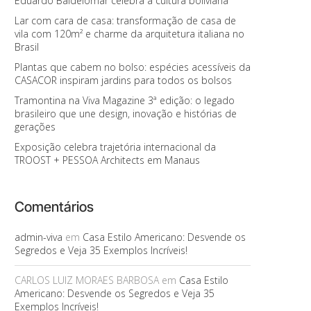
Eduardo Baldelomar celebra a cultura boliviana
Lar com cara de casa: transformação de casa de
vila com 120m² e charme da arquitetura italiana no
Brasil
Plantas que cabem no bolso: espécies acessíveis da
CASACOR inspiram jardins para todos os bolsos
Tramontina na Viva Magazine 3ª edição: o legado
brasileiro que une design, inovação e histórias de
gerações
Exposição celebra trajetória internacional da
TROOST + PESSOA Architects em Manaus
Comentários
admin-viva
em
Casa Estilo Americano: Desvende os
Segredos e Veja 35 Exemplos Incríveis!
CARLOS LUIZ MORAES BARBOSA
em
Casa Estilo
Americano: Desvende os Segredos e Veja 35
Exemplos Incríveis!