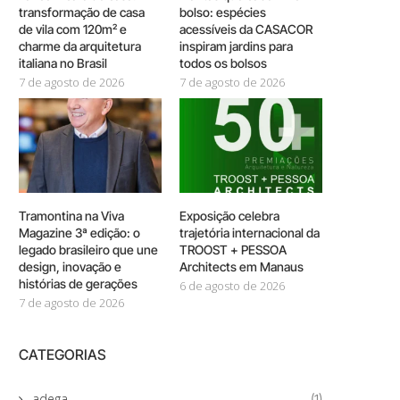
transformação de casa
bolso: espécies
de vila com 120m² e
acessíveis da CASACOR
charme da arquitetura
inspiram jardins para
italiana no Brasil
todos os bolsos
7 de agosto de 2026
7 de agosto de 2026
Tramontina na Viva
Exposição celebra
Magazine 3ª edição: o
trajetória internacional da
legado brasileiro que une
TROOST + PESSOA
design, inovação e
Architects em Manaus
histórias de gerações
6 de agosto de 2026
7 de agosto de 2026
CATEGORIAS
adega
(1)