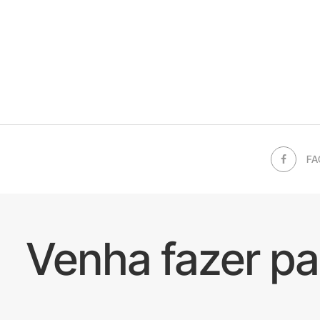
FA
Venha fazer p