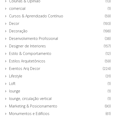
Colunas & Opinião
(13)
comercial
(1)
Cursos & Aprendizado Contínuo
(59)
Decor
(193)
Decoração
(198)
Desenvolvimento Profissional
(38)
Designer de Interiores
(157)
Estilo & Comportamento
(12)
Estilos Arquitetônicos
(59)
Eventos Arq Decor
(224)
Lifestyle
(31)
Loft
(1)
lounge
(1)
lounge, circulação vertical
(1)
Marketing & Posicionamento
(90)
Monumentos e Edifícios
(61)