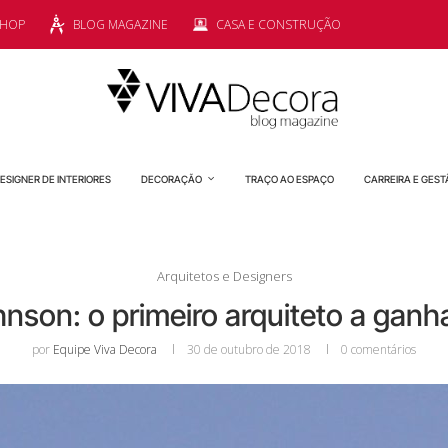
SHOP
BLOG MAGAZINE
CASA E CONSTRUÇÃO
ESIGNER DE INTERIORES
DECORAÇÃO
TRAÇO AO ESPAÇO
CARREIRA E GEST
Arquitetos e Designers
nson: o primeiro arquiteto a ganha
por
Equipe Viva Decora
30 de outubro de 2018
0 comentários