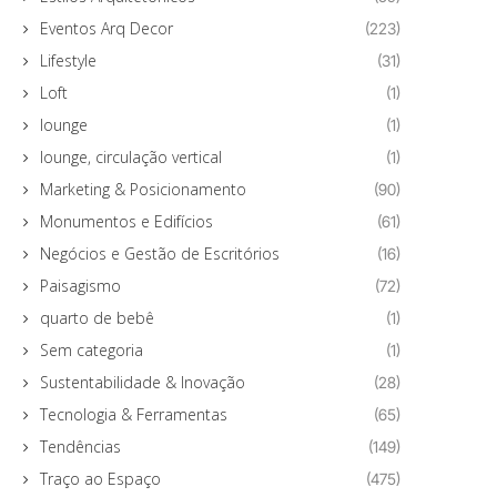
Eventos Arq Decor
(223)
Lifestyle
(31)
Loft
(1)
lounge
(1)
lounge, circulação vertical
(1)
Marketing & Posicionamento
(90)
Monumentos e Edifícios
(61)
Negócios e Gestão de Escritórios
(16)
Paisagismo
(72)
quarto de bebê
(1)
Sem categoria
(1)
Sustentabilidade & Inovação
(28)
Tecnologia & Ferramentas
(65)
Tendências
(149)
Traço ao Espaço
(475)