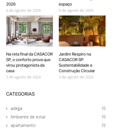
2026
espaço
6 de agosto de 2026
6 de agosto de 2026
Na reta final da CASACOR
Jardim Respiro na
SP, o conforto prova que
CASACOR SP:
virou protagonista da
Sustentabilidade e
casa
Construção Circular
5 de agosto de 2026
5 de agosto de 2026
CATEGORIAS
adega
(1)
Ambiente de estar
(1)
apartamento
(1)