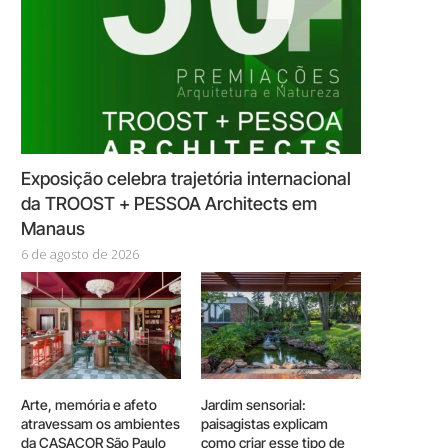
Exposição celebra trajetória internacional
da TROOST + PESSOA Architects em
Manaus
6 de agosto de 2026
Arte, memória e afeto
Jardim sensorial:
atravessam os ambientes
paisagistas explicam
da CASACOR São Paulo
como criar esse tipo de