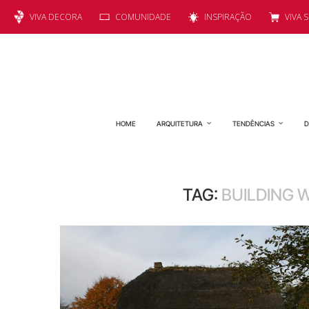
VIVA DECORA
COMUNIDADE
INSPIRAÇÃO
VIVA 
HOME
ARQUITETURA
TENDÊNCIAS
D
TAG:
BUILDING 