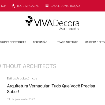
SHOP
BLOG MAGAZINE
CASA E CONSTRUÇÃO
ESIGNER DE INTERIORES
DECORAÇÃO
TRAÇO AO ESPAÇO
CARREIRA E GEST
WITHOUT ARCHITECTS
Estilos Arquitetônicos
Arquitetura Vernacular: Tudo Que Você Precisa
Saber!
21 de janeiro de 2022