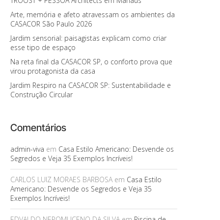
TROOST + PESSOA Architects em Manaus
Arte, memória e afeto atravessam os ambientes da
CASACOR São Paulo 2026
Jardim sensorial: paisagistas explicam como criar
esse tipo de espaço
Na reta final da CASACOR SP, o conforto prova que
virou protagonista da casa
Jardim Respiro na CASACOR SP: Sustentabilidade e
Construção Circular
Comentários
admin-viva
em
Casa Estilo Americano: Desvende os
Segredos e Veja 35 Exemplos Incríveis!
CARLOS LUIZ MORAES BARBOSA
em
Casa Estilo
Americano: Desvende os Segredos e Veja 35
Exemplos Incríveis!
EDVALDO NEPOMUCENO DA SILVA
em
Piscina de