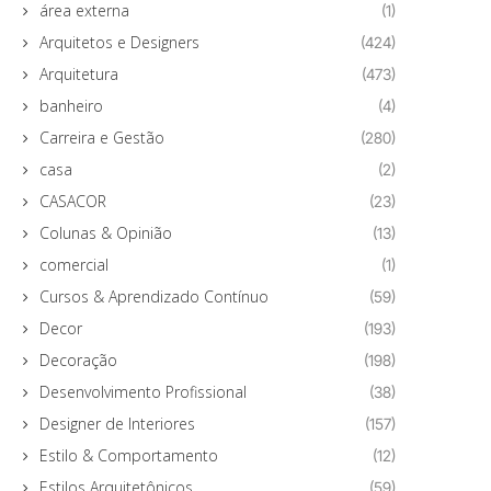
área externa
(1)
Arquitetos e Designers
(424)
Arquitetura
(473)
banheiro
(4)
Carreira e Gestão
(280)
casa
(2)
CASACOR
(23)
Colunas & Opinião
(13)
comercial
(1)
Cursos & Aprendizado Contínuo
(59)
Decor
(193)
Decoração
(198)
Desenvolvimento Profissional
(38)
Designer de Interiores
(157)
Estilo & Comportamento
(12)
Estilos Arquitetônicos
(59)