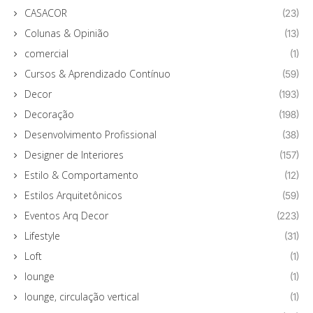
CASACOR
(23)
Colunas & Opinião
(13)
comercial
(1)
Cursos & Aprendizado Contínuo
(59)
Decor
(193)
Decoração
(198)
Desenvolvimento Profissional
(38)
Designer de Interiores
(157)
Estilo & Comportamento
(12)
Estilos Arquitetônicos
(59)
Eventos Arq Decor
(223)
Lifestyle
(31)
Loft
(1)
lounge
(1)
lounge, circulação vertical
(1)