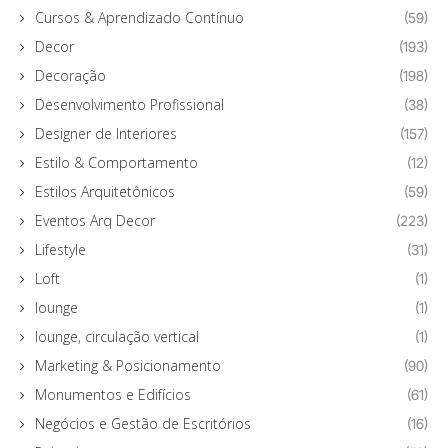
Cursos & Aprendizado Contínuo
(59)
Decor
(193)
Decoração
(198)
Desenvolvimento Profissional
(38)
Designer de Interiores
(157)
Estilo & Comportamento
(12)
Estilos Arquitetônicos
(59)
Eventos Arq Decor
(223)
Lifestyle
(31)
Loft
(1)
lounge
(1)
lounge, circulação vertical
(1)
Marketing & Posicionamento
(90)
Monumentos e Edifícios
(61)
Negócios e Gestão de Escritórios
(16)