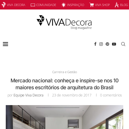
INSPIRAÇÃO
VIVA SHOP
VIVA DECORA
COMUNIDADE
BLOG
Carreira e Gestão
Mercado nacional: conheça e inspire-se nos 10
maiores escritórios de arquitetura do Brasil
por
Equipe Viva Decora
23 de novembro de 2017
0 comentários