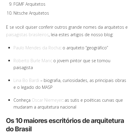
FGMF Arquitetos
Nitsche Arquitetos
E se você quiser conferir outros grande nomes da arquitetos e
paisagistas brasileiros
, leia estes artigos de nosso blog:
Paulo Mendes da Rocha
: o arquiteto “geográfico”
Roberto Burle Marx
: o jovem pintor que se tornou
paisagista
Lina Bo Bardi
– biografia, curiosidades, as principais obras
e o legado do MASP
Conheça
Oscar Niemeyer
: as sutis e poéticas curvas que
mudaram a arquitetura nacional
Os 10 maiores escritórios de arquitetura
do Brasil