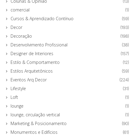
Colunas & Opinião
(13)
comercial
(1)
Cursos & Aprendizado Contínuo
(59)
Decor
(193)
Decoração
(198)
Desenvolvimento Profissional
(38)
Designer de Interiores
(157)
Estilo & Comportamento
(12)
Estilos Arquitetônicos
(59)
Eventos Arq Decor
(224)
Lifestyle
(31)
Loft
(1)
lounge
(1)
lounge, circulação vertical
(1)
Marketing & Posicionamento
(90)
Monumentos e Edifícios
(61)