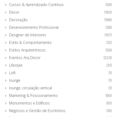
Cursos & Aprendizado Contínuo
(59)
Decor
(193)
Decoração
(198)
Desenvolvimento Profissional
(38)
Designer de Interiores
(157)
Estilo & Comportamento
(12)
Estilos Arquitetônicos
(59)
Eventos Arq Decor
(223)
Lifestyle
(31)
Loft
(1)
lounge
(1)
lounge, circulação vertical
(1)
Marketing & Posicionamento
(90)
Monumentos e Edifícios
(61)
Negócios e Gestão de Escritórios
(16)