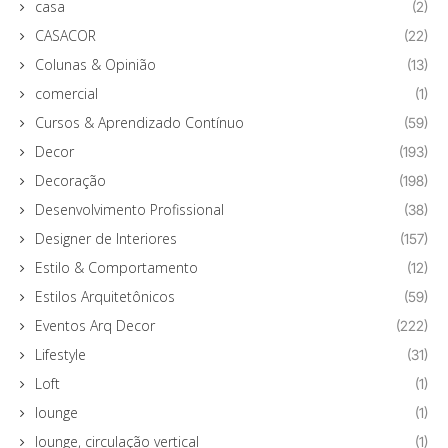
casa
(2)
CASACOR
(22)
Colunas & Opinião
(13)
comercial
(1)
Cursos & Aprendizado Contínuo
(59)
Decor
(193)
Decoração
(198)
Desenvolvimento Profissional
(38)
Designer de Interiores
(157)
Estilo & Comportamento
(12)
Estilos Arquitetônicos
(59)
Eventos Arq Decor
(222)
Lifestyle
(31)
Loft
(1)
lounge
(1)
lounge, circulação vertical
(1)