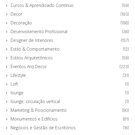
Cursos & Aprendizado Contínuo
(59)
Decor
(193)
Decoração
(198)
Desenvolvimento Profissional
(38)
Designer de Interiores
(157)
Estilo & Comportamento
(12)
Estilos Arquitetônicos
(59)
Eventos Arq Decor
(223)
Lifestyle
(31)
Loft
(1)
lounge
(1)
lounge, circulação vertical
(1)
Marketing & Posicionamento
(90)
Monumentos e Edifícios
(61)
Negócios e Gestão de Escritórios
(16)