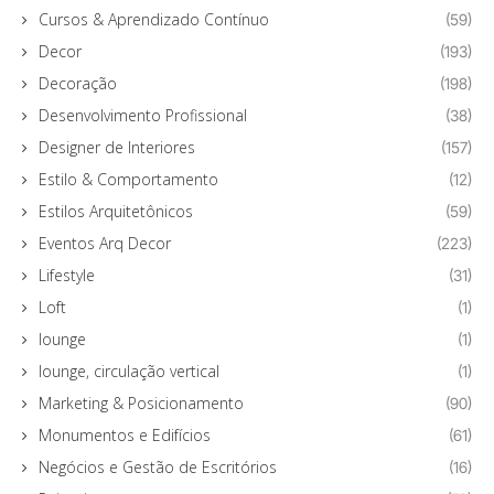
Cursos & Aprendizado Contínuo
(59)
Decor
(193)
Decoração
(198)
Desenvolvimento Profissional
(38)
Designer de Interiores
(157)
Estilo & Comportamento
(12)
Estilos Arquitetônicos
(59)
Eventos Arq Decor
(223)
Lifestyle
(31)
Loft
(1)
lounge
(1)
lounge, circulação vertical
(1)
Marketing & Posicionamento
(90)
Monumentos e Edifícios
(61)
Negócios e Gestão de Escritórios
(16)