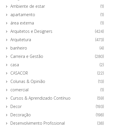
Ambiente de estar
(1)
apartamento
(1)
área externa
(1)
Arquitetos e Designers
(424)
Arquitetura
(473)
banheiro
(4)
Carreira e Gestão
(280)
casa
(2)
CASACOR
(22)
Colunas & Opinião
(13)
comercial
(1)
Cursos & Aprendizado Contínuo
(59)
Decor
(193)
Decoração
(198)
Desenvolvimento Profissional
(38)