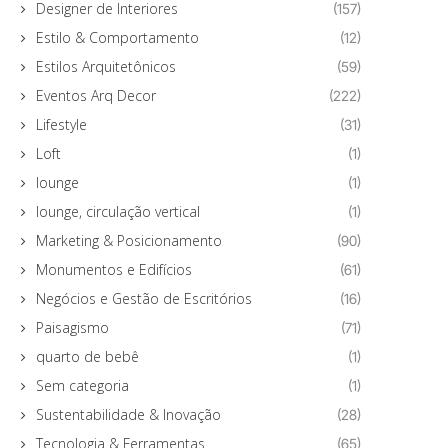
Designer de Interiores
(157)
Estilo & Comportamento
(12)
Estilos Arquitetônicos
(59)
Eventos Arq Decor
(222)
Lifestyle
(31)
Loft
(1)
lounge
(1)
lounge, circulação vertical
(1)
Marketing & Posicionamento
(90)
Monumentos e Edifícios
(61)
Negócios e Gestão de Escritórios
(16)
Paisagismo
(71)
quarto de bebê
(1)
Sem categoria
(1)
Sustentabilidade & Inovação
(28)
Tecnologia & Ferramentas
(65)