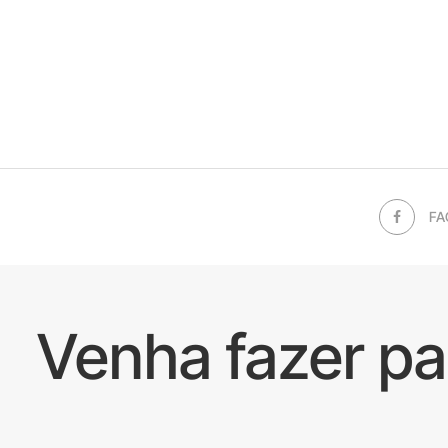
FA
Venha fazer p