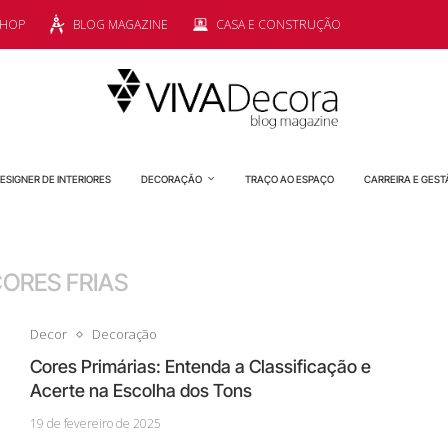
SHOP
BLOG MAGAZINE
CASA E CONSTRUÇÃO
ESIGNER DE INTERIORES
DECORAÇÃO
TRAÇO AO ESPAÇO
CARREIRA E GEST
ORES FRIAS
Decor
Decoração
Cores Primárias: Entenda a Classificação e
Acerte na Escolha dos Tons
19 de fevereiro de 2025