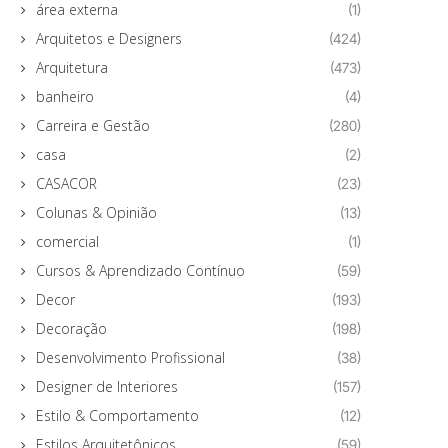
área externa
(1)
Arquitetos e Designers
(424)
Arquitetura
(473)
banheiro
(4)
Carreira e Gestão
(280)
casa
(2)
CASACOR
(23)
Colunas & Opinião
(13)
comercial
(1)
Cursos & Aprendizado Contínuo
(59)
Decor
(193)
Decoração
(198)
Desenvolvimento Profissional
(38)
Designer de Interiores
(157)
Estilo & Comportamento
(12)
Estilos Arquitetônicos
(59)