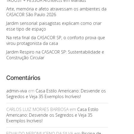
TROOST + PESSOA Architects em Manaus
Arte, memória e afeto atravessam os ambientes da
CASACOR São Paulo 2026
Jardim sensorial: paisagistas explicam como criar
esse tipo de espaço
Na reta final da CASACOR SP, o conforto prova que
virou protagonista da casa
Jardim Respiro na CASACOR SP: Sustentabilidade e
Construção Circular
Comentários
admin-viva
em
Casa Estilo Americano: Desvende os
Segredos e Veja 35 Exemplos Incríveis!
CARLOS LUIZ MORAES BARBOSA
em
Casa Estilo
Americano: Desvende os Segredos e Veja 35
Exemplos Incríveis!
EDVALDO NEPOMUCENO DA SILVA
em
Piscina de