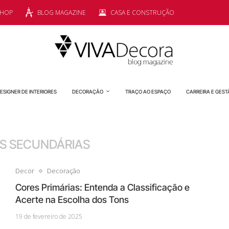
SHOP
BLOG MAGAZINE
CASA E CONSTRUÇÃO
ESIGNER DE INTERIORES
DECORAÇÃO
TRAÇO AO ESPAÇO
CARREIRA E GEST
S SECUNDÁRIAS
Decor
Decoração
Cores Primárias: Entenda a Classificação e
Acerte na Escolha dos Tons
19 de fevereiro de 2025