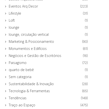
Eventos Arq Decor
(223)
Lifestyle
(31)
Loft
(1)
lounge
(1)
lounge, circulação vertical
(1)
Marketing & Posicionamento
(90)
Monumentos e Edifícios
(61)
Negócios e Gestão de Escritórios
(16)
Paisagismo
(72)
quarto de bebê
(1)
Sem categoria
(1)
Sustentabilidade & Inovação
(28)
Tecnologia & Ferramentas
(65)
Tendências
(149)
Traço ao Espaço
(475)