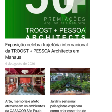
Exposição celebra trajetória internacional
da TROOST + PESSOA Architects em
Manaus
6 de agosto de 2026
Arte, memória e afeto
Jardim sensorial:
atravessam os ambientes
paisagistas explicam
da CASACOR São Paulo
como criar esse tipo de