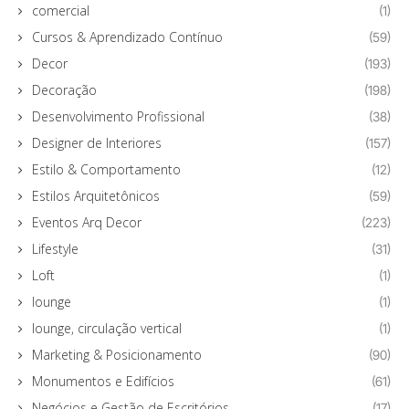
comercial
(1)
Cursos & Aprendizado Contínuo
(59)
Decor
(193)
Decoração
(198)
Desenvolvimento Profissional
(38)
Designer de Interiores
(157)
Estilo & Comportamento
(12)
Estilos Arquitetônicos
(59)
Eventos Arq Decor
(223)
Lifestyle
(31)
Loft
(1)
lounge
(1)
lounge, circulação vertical
(1)
Marketing & Posicionamento
(90)
Monumentos e Edifícios
(61)
Negócios e Gestão de Escritórios
(17)