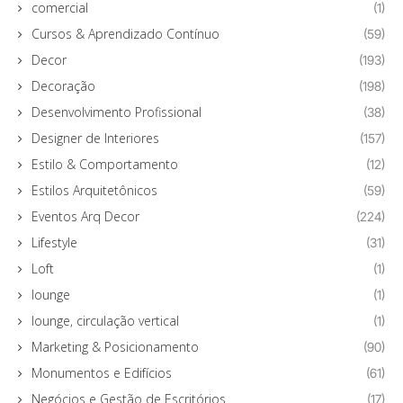
comercial
(1)
Cursos & Aprendizado Contínuo
(59)
Decor
(193)
Decoração
(198)
Desenvolvimento Profissional
(38)
Designer de Interiores
(157)
Estilo & Comportamento
(12)
Estilos Arquitetônicos
(59)
Eventos Arq Decor
(224)
Lifestyle
(31)
Loft
(1)
lounge
(1)
lounge, circulação vertical
(1)
Marketing & Posicionamento
(90)
Monumentos e Edifícios
(61)
Negócios e Gestão de Escritórios
(17)