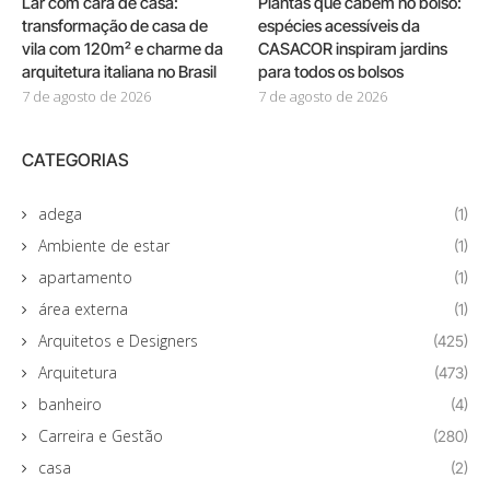
Lar com cara de casa:
Plantas que cabem no bolso:
transformação de casa de
espécies acessíveis da
vila com 120m² e charme da
CASACOR inspiram jardins
arquitetura italiana no Brasil
para todos os bolsos
7 de agosto de 2026
7 de agosto de 2026
CATEGORIAS
adega
(1)
Ambiente de estar
(1)
apartamento
(1)
área externa
(1)
Arquitetos e Designers
(425)
Arquitetura
(473)
banheiro
(4)
Carreira e Gestão
(280)
casa
(2)