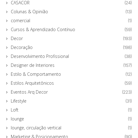
CASACOR
(24)
Colunas & Opinião
(13)
comercial
(1)
Cursos & Aprendizado Contínuo
(59)
Decor
(193)
Decoração
(198)
Desenvolvimento Profissional
(38)
Designer de Interiores
(157)
Estilo & Comportamento
(12)
Estilos Arquitetônicos
(59)
Eventos Arq Decor
(223)
Lifestyle
(31)
Loft
(1)
lounge
(1)
lounge, circulação vertical
(1)
Marketing & Posicionamento
(90)