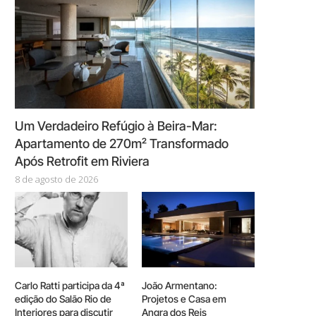
Um Verdadeiro Refúgio à Beira-Mar:
Apartamento de 270m² Transformado
Após Retrofit em Riviera
8 de agosto de 2026
Carlo Ratti participa da 4ª
João Armentano:
edição do Salão Rio de
Projetos e Casa em
Interiores para discutir
Angra dos Reis