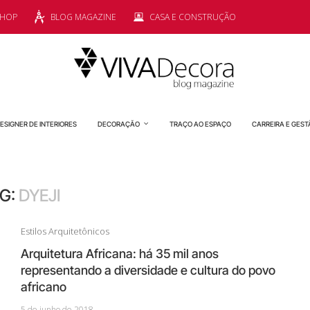
SHOP
BLOG MAGAZINE
CASA E CONSTRUÇÃO
ESIGNER DE INTERIORES
DECORAÇÃO
TRAÇO AO ESPAÇO
CARREIRA E GEST
G:
DYEJI
Estilos Arquitetônicos
Arquitetura Africana: há 35 mil anos
representando a diversidade e cultura do povo
africano
5 de junho de 2018