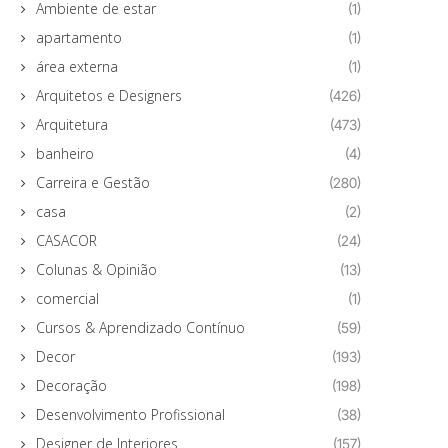
Ambiente de estar
(1)
apartamento
(1)
área externa
(1)
Arquitetos e Designers
(426)
Arquitetura
(473)
banheiro
(4)
Carreira e Gestão
(280)
casa
(2)
CASACOR
(24)
Colunas & Opinião
(13)
comercial
(1)
Cursos & Aprendizado Contínuo
(59)
Decor
(193)
Decoração
(198)
Desenvolvimento Profissional
(38)
Designer de Interiores
(157)