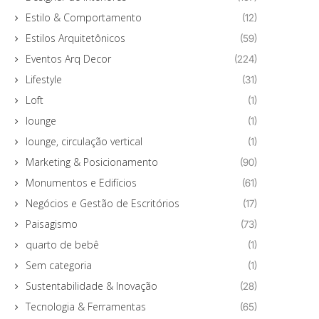
Estilo & Comportamento
(12)
Estilos Arquitetônicos
(59)
Eventos Arq Decor
(224)
Lifestyle
(31)
Loft
(1)
lounge
(1)
lounge, circulação vertical
(1)
Marketing & Posicionamento
(90)
Monumentos e Edifícios
(61)
Negócios e Gestão de Escritórios
(17)
Paisagismo
(73)
quarto de bebê
(1)
Sem categoria
(1)
Sustentabilidade & Inovação
(28)
Tecnologia & Ferramentas
(65)