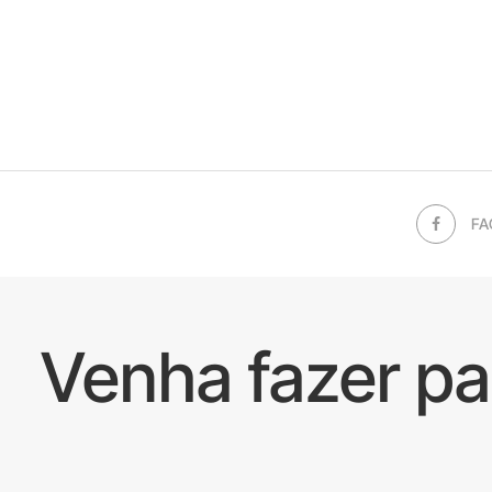
FA
Venha fazer p