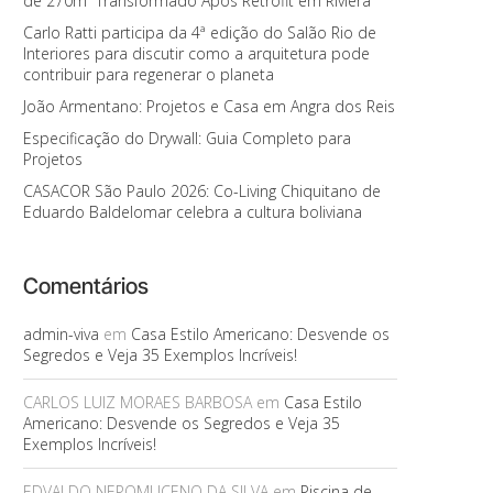
de 270m² Transformado Após Retrofit em Riviera
Carlo Ratti participa da 4ª edição do Salão Rio de
Interiores para discutir como a arquitetura pode
contribuir para regenerar o planeta
João Armentano: Projetos e Casa em Angra dos Reis
Especificação do Drywall: Guia Completo para
Projetos
CASACOR São Paulo 2026: Co-Living Chiquitano de
Eduardo Baldelomar celebra a cultura boliviana
Comentários
admin-viva
em
Casa Estilo Americano: Desvende os
Segredos e Veja 35 Exemplos Incríveis!
CARLOS LUIZ MORAES BARBOSA
em
Casa Estilo
Americano: Desvende os Segredos e Veja 35
Exemplos Incríveis!
EDVALDO NEPOMUCENO DA SILVA
em
Piscina de