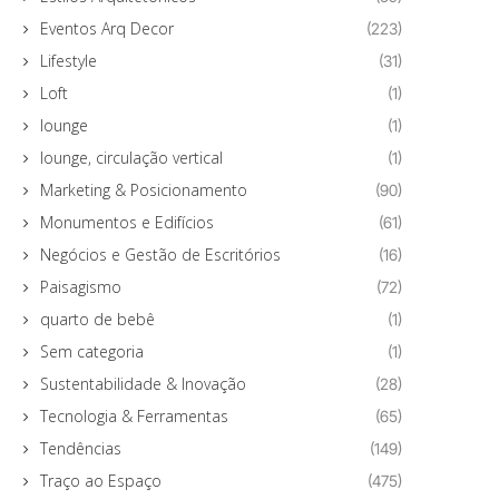
Eventos Arq Decor
(223)
Lifestyle
(31)
Loft
(1)
lounge
(1)
lounge, circulação vertical
(1)
Marketing & Posicionamento
(90)
Monumentos e Edifícios
(61)
Negócios e Gestão de Escritórios
(16)
Paisagismo
(72)
quarto de bebê
(1)
Sem categoria
(1)
Sustentabilidade & Inovação
(28)
Tecnologia & Ferramentas
(65)
Tendências
(149)
Traço ao Espaço
(475)