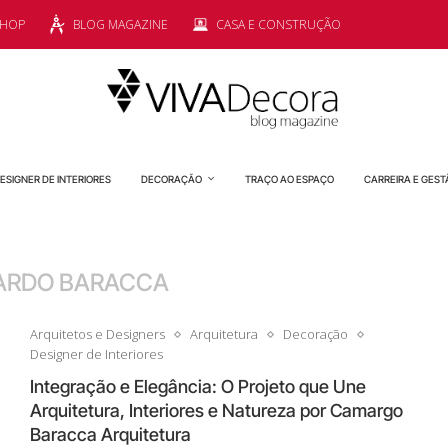
SHOP
BLOG MAGAZINE
CASA E CONSTRUÇÃO
ESIGNER DE INTERIORES
DECORAÇÃO
TRAÇO AO ESPAÇO
CARREIRA E GEST
ARDO BARACCA
Arquitetos e Designers
Arquitetura
Decoração
Designer de Interiores
Integração e Elegância: O Projeto que Une
Arquitetura, Interiores e Natureza por Camargo
Baracca Arquitetura