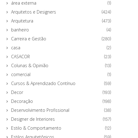
área externa
(1)
Arquitetos e Designers
(424)
Arquitetura
(473)
banheiro
(4)
Carreira e Gestão
(280)
casa
(2)
CASACOR
(23)
Colunas & Opinião
(13)
comercial
(1)
Cursos & Aprendizado Contínuo
(59)
Decor
(193)
Decoração
(198)
Desenvolvimento Profissional
(38)
Designer de Interiores
(157)
Estilo & Comportamento
(12)
Estilos Arquitetônicos
(59)