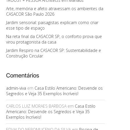
TROOST + PESSOA Architects em Manaus
Arte, memória e afeto atravessam os ambientes da
CASACOR São Paulo 2026
Jardim sensorial: paisagistas explicam como criar
esse tipo de espaço
Na reta final da CASACOR SP, o conforto prova que
virou protagonista da casa
Jardim Respiro na CASACOR SP: Sustentabilidade e
Construção Circular
Comentários
admin-viva
em
Casa Estilo Americano: Desvende os
Segredos e Veja 35 Exemplos Incríveis!
CARLOS LUIZ MORAES BARBOSA
em
Casa Estilo
Americano: Desvende os Segredos e Veja 35
Exemplos Incríveis!
EDVALDO NEPOMUCENO DA SILVA
em
Piscina de