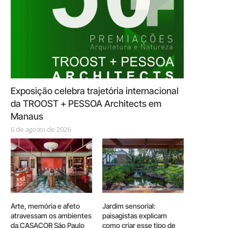
Exposição celebra trajetória internacional
da TROOST + PESSOA Architects em
Manaus
6 de agosto de 2026
Arte, memória e afeto
Jardim sensorial:
atravessam os ambientes
paisagistas explicam
da CASACOR São Paulo
como criar esse tipo de