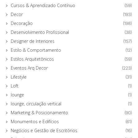
Cursos & Aprendizado Contínuo
(59)
Decor
(193)
Decoração
(198)
Desenvolvimento Profissional
(38)
Designer de Interiores
(157)
Estilo & Comportamento
(12)
Estilos Arquitetônicos
(59)
Eventos Arq Decor
(223)
Lifestyle
(31)
Loft
(1)
lounge
(1)
lounge, circulação vertical
(1)
Marketing & Posicionamento
(90)
Monumentos e Edifícios
(61)
Negócios e Gestão de Escritórios
(16)