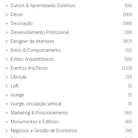
Cursos & Aprendizado Contínuo
(59)
Decor
(193)
Decoração
(198)
Desenvolvimento Profissional
(38)
Designer de Interiores
(157)
Estilo & Comportamento
(12)
Estilos Arquitetônicos
(59)
Eventos Arq Decor
(223)
Lifestyle
(31)
Loft
(1)
lounge
(1)
lounge, circulação vertical
(1)
Marketing & Posicionamento
(90)
Monumentos e Edifícios
(61)
Negócios e Gestão de Escritórios
(16)