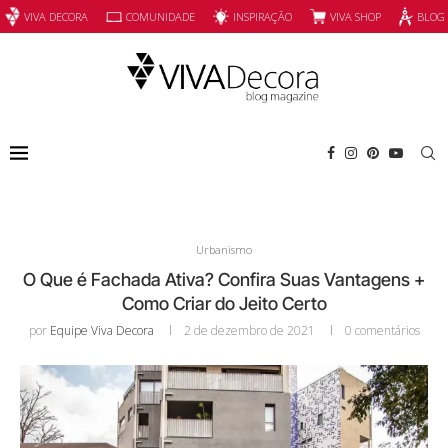
INSPIRAÇÃO
VIVA SHOP
VIVA DECORA
COMUNIDADE
BLOG
Urbanismo
O Que é Fachada Ativa? Confira Suas Vantagens +
Como Criar do Jeito Certo
por
Equipe Viva Decora
2 de dezembro de 2021
0 comentários