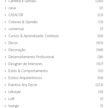
Carreira e Gestão
(280)
casa
(2)
CASACOR
(23)
Colunas & Opinião
(13)
comercial
(1)
Cursos & Aprendizado Contínuo
(59)
Decor
(193)
Decoração
(198)
Desenvolvimento Profissional
(38)
Designer de Interiores
(157)
Estilo & Comportamento
(12)
Estilos Arquitetônicos
(59)
Eventos Arq Decor
(223)
Lifestyle
(31)
Loft
(1)
lounge
(1)