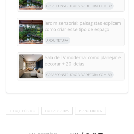
CASAECONSTRUCAO.VIVADECORA.COM.BR
Jardim sensorial: paisagistas explicam
como criar esse tipo de espaço
ARQUITETURA
Sala de TV moderna: como planejar e
decorar + 20 ideias
CASAECONSTRUCAO.VIVADECORA.COM.BR
ESPAÇO PÚBLICO
FACHADA ATIVA
PLANO DIRETOR