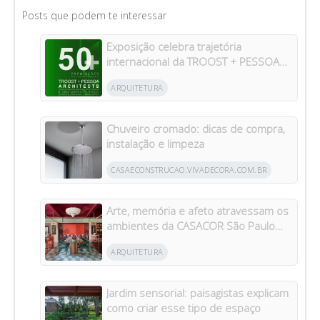
Posts que podem te interessar
Exposição celebra trajetória
internacional da TROOST + PESSOA
Architects em Manaus
ARQUITETURA
Chuveiro cromado: dicas de compra,
instalação e limpeza
CASAECONSTRUCAO.VIVADECORA.COM.BR
Arte, memória e afeto atravessam os
ambientes da CASACOR São Paulo
2026
ARQUITETURA
Jardim sensorial: paisagistas explicam
como criar esse tipo de espaço