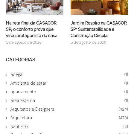
Na reta final da CASACOR
Jardim Respiro na CASACOR
SP, o conforto prova que
SP: Sustentabilidade e
virou protagonista da casa
Construção Circular
5 de agosto de 2026
5 de agosto de 2026
CATEGORIAS
adega
(1)
Ambiente de estar
(1)
apartamento
(1)
área externa
(1)
Arquitetos e Designers
(424)
Arquitetura
(473)
banheiro
(4)