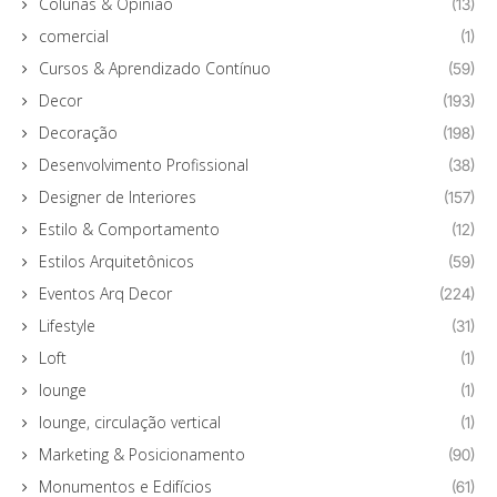
Colunas & Opinião
(13)
comercial
(1)
Cursos & Aprendizado Contínuo
(59)
Decor
(193)
Decoração
(198)
Desenvolvimento Profissional
(38)
Designer de Interiores
(157)
Estilo & Comportamento
(12)
Estilos Arquitetônicos
(59)
Eventos Arq Decor
(224)
Lifestyle
(31)
Loft
(1)
lounge
(1)
lounge, circulação vertical
(1)
Marketing & Posicionamento
(90)
Monumentos e Edifícios
(61)