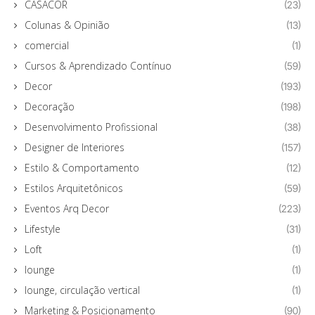
CASACOR
(23)
Colunas & Opinião
(13)
comercial
(1)
Cursos & Aprendizado Contínuo
(59)
Decor
(193)
Decoração
(198)
Desenvolvimento Profissional
(38)
Designer de Interiores
(157)
Estilo & Comportamento
(12)
Estilos Arquitetônicos
(59)
Eventos Arq Decor
(223)
Lifestyle
(31)
Loft
(1)
lounge
(1)
lounge, circulação vertical
(1)
Marketing & Posicionamento
(90)