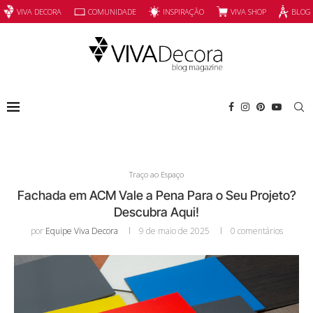
INSPIRAÇÃO
VIVA SHOP
VIVA DECORA
COMUNIDADE
BLOG
Traço ao Espaço
Fachada em ACM Vale a Pena Para o Seu Projeto?
Descubra Aqui!
por
Equipe Viva Decora
9 de maio de 2025
0 comentários