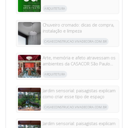
Architects em Manaus
ARQUITETURA
Chuveiro cromado: dicas de compra,
instalação e limpeza
CASAECONSTRUCAO.VIVADECORA.COM.BR
Arte, memória e afeto atravessam os
ambientes da CASACOR São Paulo
2026
ARQUITETURA
Jardim sensorial: paisagistas explicam
como criar esse tipo de espaço
CASAECONSTRUCAO.VIVADECORA.COM.BR
Jardim sensorial: paisagistas explicam