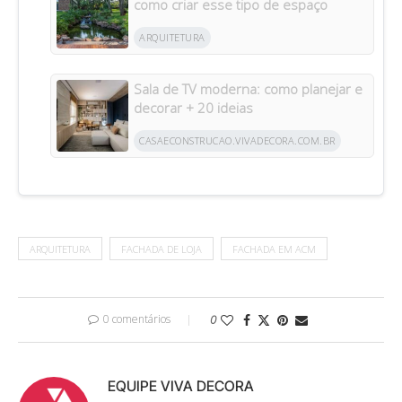
como criar esse tipo de espaço
ARQUITETURA
Sala de TV moderna: como planejar e
decorar + 20 ideias
CASAECONSTRUCAO.VIVADECORA.COM.BR
ARQUITETURA
FACHADA DE LOJA
FACHADA EM ACM
0 comentários
0
EQUIPE VIVA DECORA