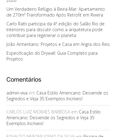
2026
Um Verdadeiro Refúgio à Beira-Mar: Apartamento
de 270m² Transformado Após Retrofit em Riviera
Carlo Ratti participa da 4ª edição do Salão Rio de
Interiores para discutir como a arquitetura pode
contribuir para regenerar o planeta
João Armentano: Projetos e Casa em Angra dos Reis
Especificação do Drywall: Guia Completo para
Projetos
Comentários
admin-viva
em
Casa Estilo Americano: Desvende os
Segredos e Veja 35 Exemplos Incríveis!
CARLOS LUIZ MORAES BARBOSA
em
Casa Estilo
Americano: Desvende os Segredos e Veja 35
Exemplos Incríveis!
EDVALDO NEPOMUCENO DA SILVA
em
Piscina de