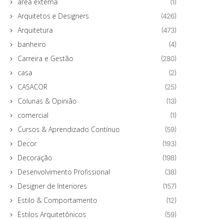
área externa
(1)
Arquitetos e Designers
(426)
Arquitetura
(473)
banheiro
(4)
Carreira e Gestão
(280)
casa
(2)
CASACOR
(25)
Colunas & Opinião
(13)
comercial
(1)
Cursos & Aprendizado Contínuo
(59)
Decor
(193)
Decoração
(198)
Desenvolvimento Profissional
(38)
Designer de Interiores
(157)
Estilo & Comportamento
(12)
Estilos Arquitetônicos
(59)