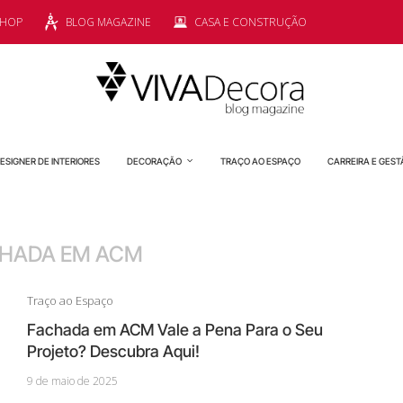
SHOP
BLOG MAGAZINE
CASA E CONSTRUÇÃO
ESIGNER DE INTERIORES
DECORAÇÃO
TRAÇO AO ESPAÇO
CARREIRA E GEST
HADA EM ACM
Traço ao Espaço
Fachada em ACM Vale a Pena Para o Seu
Projeto? Descubra Aqui!
9 de maio de 2025