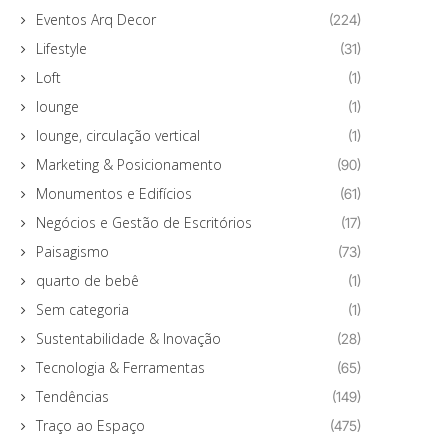
Eventos Arq Decor
(224)
Lifestyle
(31)
Loft
(1)
lounge
(1)
lounge, circulação vertical
(1)
Marketing & Posicionamento
(90)
Monumentos e Edifícios
(61)
Negócios e Gestão de Escritórios
(17)
Paisagismo
(73)
quarto de bebê
(1)
Sem categoria
(1)
Sustentabilidade & Inovação
(28)
Tecnologia & Ferramentas
(65)
Tendências
(149)
Traço ao Espaço
(475)