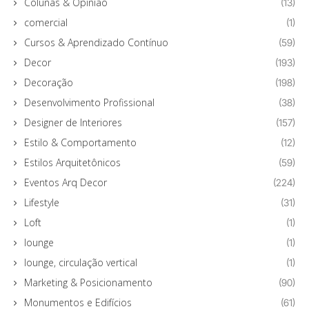
Colunas & Opinião
(13)
comercial
(1)
Cursos & Aprendizado Contínuo
(59)
Decor
(193)
Decoração
(198)
Desenvolvimento Profissional
(38)
Designer de Interiores
(157)
Estilo & Comportamento
(12)
Estilos Arquitetônicos
(59)
Eventos Arq Decor
(224)
Lifestyle
(31)
Loft
(1)
lounge
(1)
lounge, circulação vertical
(1)
Marketing & Posicionamento
(90)
Monumentos e Edifícios
(61)