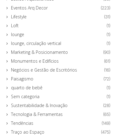
Eventos Arq Decor
(223)
Lifestyle
(31)
Loft
(1)
lounge
(1)
lounge, circulação vertical
(1)
Marketing & Posicionamento
(90)
Monumentos e Edifícios
(61)
Negócios e Gestão de Escritórios
(16)
Paisagismo
(72)
quarto de bebê
(1)
Sem categoria
(1)
Sustentabilidade & Inovação
(28)
Tecnologia & Ferramentas
(65)
Tendências
(149)
Traço ao Espaço
(475)