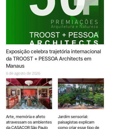
Exposição celebra trajetória internacional
da TROOST + PESSOA Architects em
Manaus
6 de agosto de 2026
Arte, memória e afeto
Jardim sensorial:
atravessam os ambientes
paisagistas explicam
da CASACOR São Paulo
como criar esse tipo de