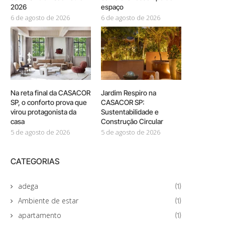
2026
espaço
6 de agosto de 2026
6 de agosto de 2026
Na reta final da CASACOR
Jardim Respiro na
SP, o conforto prova que
CASACOR SP:
virou protagonista da
Sustentabilidade e
casa
Construção Circular
5 de agosto de 2026
5 de agosto de 2026
CATEGORIAS
adega
(1)
Ambiente de estar
(1)
apartamento
(1)