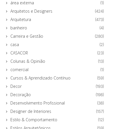
área externa
(1)
Arquitetos e Designers
(424)
Arquitetura
(473)
banheiro
(4)
Carreira e Gestão
(280)
casa
(2)
CASACOR
(23)
Colunas & Opinião
(13)
comercial
(1)
Cursos & Aprendizado Contínuo
(59)
Decor
(193)
Decoração
(198)
Desenvolvimento Profissional
(38)
Designer de Interiores
(157)
Estilo & Comportamento
(12)
Estilos Arquitetônicos
(59)