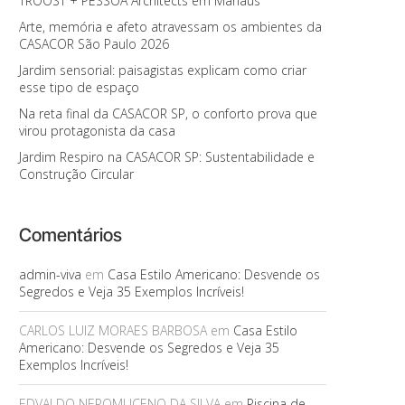
TROOST + PESSOA Architects em Manaus
Arte, memória e afeto atravessam os ambientes da
CASACOR São Paulo 2026
Jardim sensorial: paisagistas explicam como criar
esse tipo de espaço
Na reta final da CASACOR SP, o conforto prova que
virou protagonista da casa
Jardim Respiro na CASACOR SP: Sustentabilidade e
Construção Circular
Comentários
admin-viva
em
Casa Estilo Americano: Desvende os
Segredos e Veja 35 Exemplos Incríveis!
CARLOS LUIZ MORAES BARBOSA
em
Casa Estilo
Americano: Desvende os Segredos e Veja 35
Exemplos Incríveis!
EDVALDO NEPOMUCENO DA SILVA
em
Piscina de