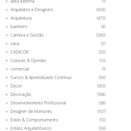
área externa
(1)
Arquitetos e Designers
(426)
Arquitetura
(473)
banheiro
(4)
Carreira e Gestão
(280)
casa
(2)
CASACOR
(25)
Colunas & Opinião
(13)
comercial
(1)
Cursos & Aprendizado Contínuo
(59)
Decor
(193)
Decoração
(198)
Desenvolvimento Profissional
(38)
Designer de Interiores
(157)
Estilo & Comportamento
(12)
Estilos Arquitetônicos
(59)