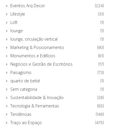
Eventos Arq Decor
(224)
Lifestyle
(31)
Loft
(1)
lounge
(1)
lounge, circulação vertical
(1)
Marketing & Posicionamento
(90)
Monumentos e Edifícios
(61)
Negócios e Gestão de Escritórios
(17)
Paisagismo
(73)
quarto de bebê
(1)
Sem categoria
(1)
Sustentabilidade & Inovação
(28)
Tecnologia & Ferramentas
(65)
Tendências
(149)
Traço ao Espaço
(475)