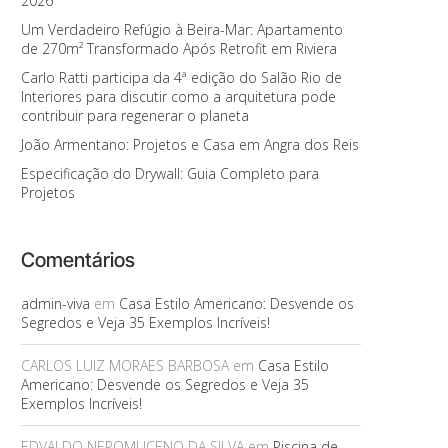
2026
Um Verdadeiro Refúgio à Beira-Mar: Apartamento
de 270m² Transformado Após Retrofit em Riviera
Carlo Ratti participa da 4ª edição do Salão Rio de
Interiores para discutir como a arquitetura pode
contribuir para regenerar o planeta
João Armentano: Projetos e Casa em Angra dos Reis
Especificação do Drywall: Guia Completo para
Projetos
Comentários
admin-viva
em
Casa Estilo Americano: Desvende os
Segredos e Veja 35 Exemplos Incríveis!
CARLOS LUIZ MORAES BARBOSA
em
Casa Estilo
Americano: Desvende os Segredos e Veja 35
Exemplos Incríveis!
EDVALDO NEPOMUCENO DA SILVA
em
Piscina de