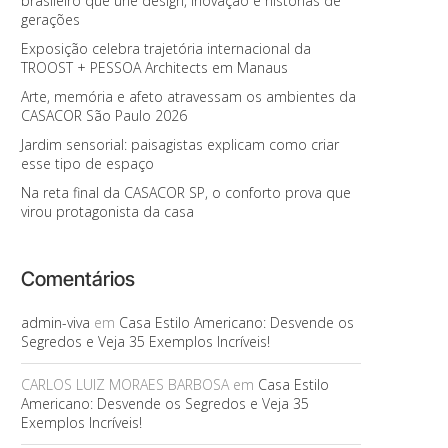
brasileiro que une design, inovação e histórias de
gerações
Exposição celebra trajetória internacional da
TROOST + PESSOA Architects em Manaus
Arte, memória e afeto atravessam os ambientes da
CASACOR São Paulo 2026
Jardim sensorial: paisagistas explicam como criar
esse tipo de espaço
Na reta final da CASACOR SP, o conforto prova que
virou protagonista da casa
Comentários
admin-viva
em
Casa Estilo Americano: Desvende os
Segredos e Veja 35 Exemplos Incríveis!
CARLOS LUIZ MORAES BARBOSA
em
Casa Estilo
Americano: Desvende os Segredos e Veja 35
Exemplos Incríveis!