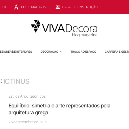
SHOP
BLOG MAGAZINE
CASA E CONSTRUÇÃO
ESIGNER DE INTERIORES
DECORAÇÃO
TRAÇO AO ESPAÇO
CARREIRA E GEST
:
ICTINUS
Estilos Arquitetônicos
Equilíbrio, simetria e arte representados pela
arquitetura grega
26 de setembro de 2019