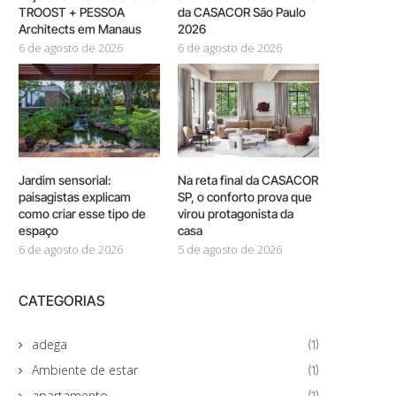
TROOST + PESSOA
da CASACOR São Paulo
Architects em Manaus
2026
6 de agosto de 2026
6 de agosto de 2026
Jardim sensorial:
Na reta final da CASACOR
paisagistas explicam
SP, o conforto prova que
como criar esse tipo de
virou protagonista da
espaço
casa
6 de agosto de 2026
5 de agosto de 2026
CATEGORIAS
adega
(1)
Ambiente de estar
(1)
apartamento
(1)