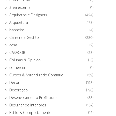
área externa
(1)
Arquitetos e Designers
(424)
Arquitetura
(473)
banheiro
(4)
Carreira e Gestão
(280)
casa
(2)
CASACOR
(23)
Colunas & Opinião
(13)
comercial
(1)
Cursos & Aprendizado Contínuo
(59)
Decor
(193)
Decoração
(198)
Desenvolvimento Profissional
(38)
Designer de Interiores
(157)
Estilo & Comportamento
(12)