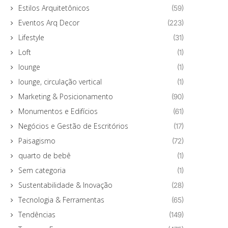
Estilos Arquitetônicos
(59)
Eventos Arq Decor
(223)
Lifestyle
(31)
Loft
(1)
lounge
(1)
lounge, circulação vertical
(1)
Marketing & Posicionamento
(90)
Monumentos e Edifícios
(61)
Negócios e Gestão de Escritórios
(17)
Paisagismo
(72)
quarto de bebê
(1)
Sem categoria
(1)
Sustentabilidade & Inovação
(28)
Tecnologia & Ferramentas
(65)
Tendências
(149)